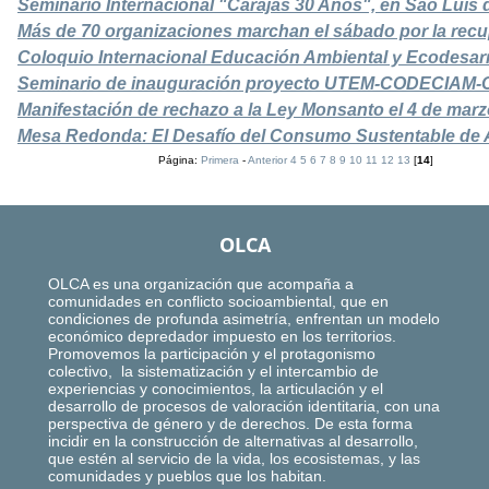
Seminário Internacional "Carajás 30 Años", en São Luís
Más de 70 organizaciones marchan el sábado por la recu
Coloquio Internacional Educación Ambiental y Ecodesar
Seminario de inauguración proyecto UTEM-CODECIAM
Manifestación de rechazo a la Ley Monsanto el 4 de marz
Mesa Redonda: El Desafío del Consumo Sustentable de A
Página:
Primera
-
Anterior
4
5
6
7
8
9
10
11
12
13
[
14
]
OLCA
OLCA es una organización que acompaña a
comunidades en conflicto socioambiental, que en
condiciones de profunda asimetría, enfrentan un modelo
económico depredador impuesto en los territorios.
Promovemos la participación y el protagonismo
colectivo, la sistematización y el intercambio de
experiencias y conocimientos, la articulación y el
desarrollo de procesos de valoración identitaria, con una
perspectiva de género y de derechos. De esta forma
incidir en la construcción de alternativas al desarrollo,
que estén al servicio de la vida, los ecosistemas, y las
comunidades y pueblos que los habitan.