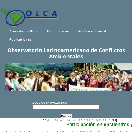
Areas de conflicto
Comunidades
Política ambiental
Publicaciones
Observatorio Latinoamericano de Conflictos
Ambientales
BUSCAR
en
www.olca.cl
Página:
Primera
-
Anterior
4
5
6
7
8
9
10
11
12
13
[
14
]
- Participación en encuentros 