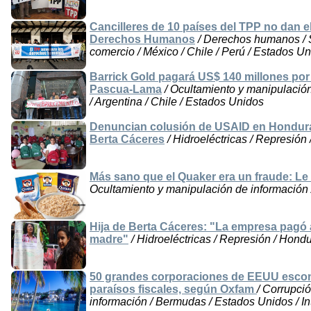
Cancilleres de 10 países del TPP no dan 
Derechos Humanos
/ Derechos humanos / S
comercio / México / Chile / Perú / Estados U
Barrick Gold pagará US$ 140 millones por 
Pascua-Lama
/ Ocultamiento y manipulación 
/ Argentina / Chile / Estados Unidos
Denuncian colusión de USAID en Hondura
Berta Cáceres
/ Hidroeléctricas / Represión
Más sano que el Quaker era un fraude: Le 
Ocultamiento y manipulación de información 
Hija de Berta Cáceres: "La empresa pagó a
madre"
/ Hidroeléctricas / Represión / Hond
50 grandes corporaciones de EEUU escond
paraísos fiscales, según Oxfam
/ Corrupci
información / Bermudas / Estados Unidos / In