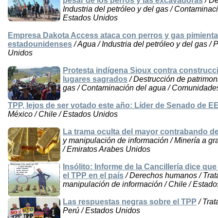
pesar de los perros y las excavadoras
/ De
Industria del petróleo y del gas / Contaminaci
Estados Unidos
Empresa Dakota Access ataca con perros y gas pimienta
estadounidenses
/ Agua / Industria del petróleo y del gas / 
Unidos
Protesta indígena Sioux contra construcc
lugares sagrados
/ Destrucción de patrimonio
gas / Contaminación del agua / Comunidades 
TPP, lejos de ser votado este año: Líder de Senado de 
México / Chile / Estados Unidos
La trama oculta del mayor contrabando de
y manipulación de información / Minería a gr
/ Emiratos Arabes Unidos
Insólito: Informe de la Cancillería dice q
el TPP en el país
/ Derechos humanos / Trata
manipulación de información / Chile / Estad
Las respuestas negras sobre el TPP
/ Trat
Perú / Estados Unidos