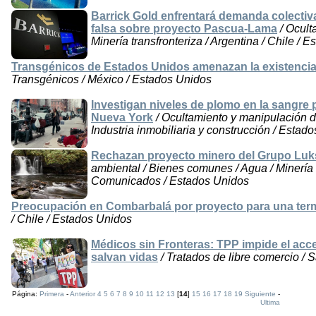
Barrick Gold enfrentará demanda colectiv
falsa sobre proyecto Pascua-Lama
/ Ocult
Minería transfronteriza / Argentina / Chile / 
Transgénicos de Estados Unidos amenazan la existencia
Transgénicos / México / Estados Unidos
Investigan niveles de plomo en la sangre 
Nueva York
/ Ocultamiento y manipulación d
Industria inmobiliaria y construcción / Estad
Rechazan proyecto minero del Grupo Luk
ambiental / Bienes comunes / Agua / Minería 
Comunicados / Estados Unidos
Preocupación en Combarbalá por proyecto para una termo
/ Chile / Estados Unidos
Médicos sin Fronteras: TPP impide el ac
salvan vidas
/ Tratados de libre comercio / 
Página:
Primera
-
Anterior
4
5
6
7
8
9
10
11
12
13
[
14
]
15
16
17
18
19
Siguiente
-
Ultima