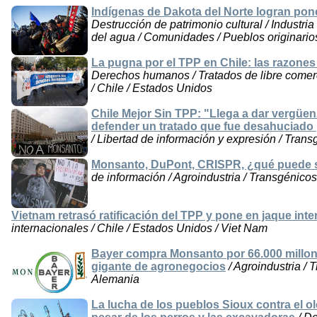
Indígenas de Dakota del Norte logran poner
Destrucción de patrimonio cultural / Industri
del agua / Comunidades / Pueblos originario
La pugna por el TPP en Chile: las razones 
Derechos humanos / Tratados de libre comerc
/ Chile / Estados Unidos
Chile Mejor Sin TPP: "Llega a dar vergüe
defender un tratado que fue desahuciado
/ Libertad de información y expresión / Trans
Monsanto, DuPont, CRISPR, ¿qué puede s
de información / Agroindustria / Transgénico
Vietnam retrasó ratificación del TPP y pone en jaque in
internacionales / Chile / Estados Unidos / Viet Nam
Bayer compra Monsanto por 66.000 millon
gigante de agronegocios
/ Agroindustria / 
Alemania
La lucha de los pueblos Sioux contra el 