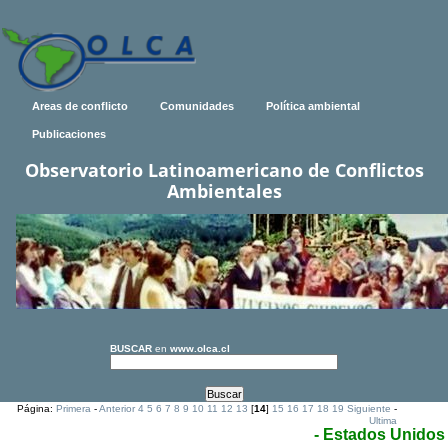
Areas de conflicto
Comunidades
Política ambiental
Publicaciones
Observatorio Latinoamericano de Conflictos
Ambientales
BUSCAR
en
www.olca.cl
Página:
Primera
-
Anterior
4
5
6
7
8
9
10
11
12
13
[
14
]
15
16
17
18
19
Siguiente
-
Ultima
- Estados Unidos