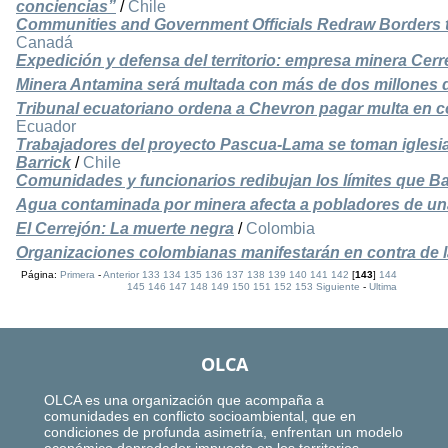
conciencias”
/
Chile
Communities and Government Officials Redraw Borders t
Canadá
Expedición y defensa del territorio: empresa minera Cer
Minera Antamina será multada con más de dos millones 
Tribunal ecuatoriano ordena a Chevron pagar multa en 
Ecuador
Trabajadores del proyecto Pascua-Lama se toman iglesia 
Barrick
/
Chile
Comunidades y funcionarios redibujan los límites que Ba
Agua contaminada por minera afecta a pobladores de un
El Cerrejón: La muerte negra
/
Colombia
Organizaciones colombianas manifestarán en contra de l
Página:
Primera
-
Anterior
133
134
135
136
137
138
139
140
141
142
[
143
]
144
145
146
147
148
149
150
151
152
153
Siguiente
-
Ultima
OLCA
OLCA es una organización que acompaña a
comunidades en conflicto socioambiental, que en
condiciones de profunda asimetría, enfrentan un modelo