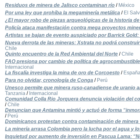
Residuos de minera de Jalisco contaminan río
/
México
Por una ley que prohíba la megaminería metálica
/
El Sal
¿El mayor robo de piezas arqueológicas de la historia de
Policía ataca manifestación contra mega proyectos miner
Artistas se bajan de evento auspiciado por Barrick Gold: 
Nueva derrota de las mineras: Xstrata no podrá construi
Chile
Quinto encuentro de la Red Ambiental del Norte
/
Chile
FAO presiona por cambio de política de agrocombustib
Internacional
La fiscalía investiga la mina de oro de Corcoesto
/
Españ
Para no olvidar, cronología de Conga
/
Perú
Unesco permite que minera ruso-canadiense de uranio am
Tanzania
/
Internacional
Comunidad Colla Rio Jorquera denuncia violación del co
/
Chile
Denuncian que Antamina mintió y actuó de forma “inmora
/
Perú
Dominicanos protestan contra contaminación de minera 
La minería arrasa Colombia pero la lucha por el agua y lo
Inquietud por aumento de inversión en Pascua Lama: “