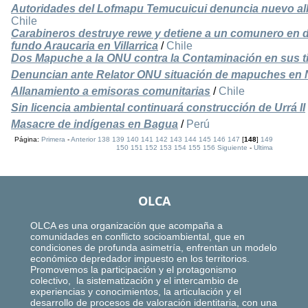
Autoridades del Lofmapu Temucuicui denuncia nuevo alla
Chile
Carabineros destruye rewe y detiene a un comunero en
fundo Araucaria en Villarrica
/
Chile
Dos Mapuche a la ONU contra la Contaminación en sus ti
Denuncian ante Relator ONU situación de mapuches en
Allanamiento a emisoras comunitarias
/
Chile
Sin licencia ambiental continuará construcción de Urrá II
Masacre de indígenas en Bagua
/
Perú
Página:
Primera
-
Anterior
138
139
140
141
142
143
144
145
146
147
[
148
]
149
150
151
152
153
154
155
156
Siguiente
-
Ultima
OLCA
OLCA es una organización que acompaña a
comunidades en conflicto socioambiental, que en
condiciones de profunda asimetría, enfrentan un modelo
económico depredador impuesto en los territorios.
Promovemos la participación y el protagonismo
colectivo, la sistematización y el intercambio de
experiencias y conocimientos, la articulación y el
desarrollo de procesos de valoración identitaria, con una