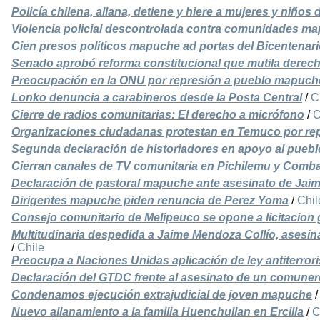
Policía chilena, allana, detiene y hiere a mujeres y niños
Violencia policial descontrolada contra comunidades m
Cien presos políticos mapuche ad portas del Bicentenar
Senado aprobó reforma constitucional que mutila derech
Preocupación en la ONU por represión a pueblo mapuch
Lonko denuncia a carabineros desde la Posta Central
/
C
Cierre de radios comunitarias: El derecho a micrófono
/
C
Organizaciones ciudadanas protestan en Temuco por re
Segunda declaración de historiadores en apoyo al pue
Cierran canales de TV comunitaria en Pichilemu y Comb
Declaración de pastoral mapuche ante asesinato de Jai
Dirigentes mapuche piden renuncia de Perez Yoma
/
Chil
Consejo comunitario de Melipeuco se opone a licitacion
Multitudinaria despedida a Jaime Mendoza Collío, asesi
/
Chile
Preocupa a Naciones Unidas aplicación de ley antiterro
Declaración del GTDC frente al asesinato de un comun
Condenamos ejecución extrajudicial de joven mapuche
Nuevo allanamiento a la familia Huenchullan en Ercilla
/
C