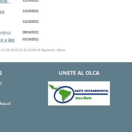
cia”
12/10/2021
su
12/10/2021
12/10/2021
ntina
09/10/2021
s y las
01/10/2021
6
17
18
19
20
21
22
23
24
25
Siguiente
-
Ultima
S
UNETE AL OLCA
0
ca.cl