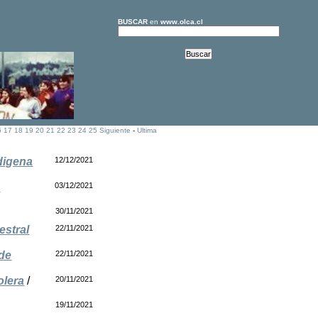
BUSCAR
en
www.olca.cl
6
17
18
19
20
21
22
23
24
25
Siguiente
-
Ultima
ndigena
12/12/2021
d
03/12/2021
30/11/2021
estral
22/11/2021
 de
22/11/2021
olera
/
20/11/2021
19/11/2021