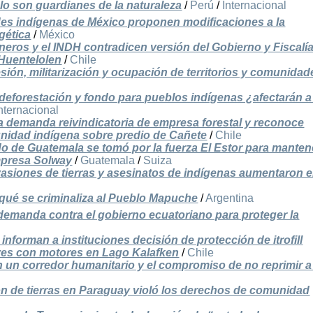
lo son guardianes de la naturaleza
/
Perú
/
Internacional
es indígenas de México proponen modificaciones a la
gética
/
México
eros y el INDH contradicen versión del Gobierno y Fiscalí
 Huentelolen
/
Chile
resión, militarización y ocupación de territorios y comunida
deforestación y fondo para pueblos indígenas ¿afectarán a
nternacional
 demanda reivindicatoria de empresa forestal y reconoce
nidad indígena sobre predio de Cañete
/
Chile
do de Guatemala se tomó por la fuerza El Estor para manten
mpresa Solway
/
Guatemala
/
Suiza
vasiones de tierras y asesinatos de indígenas aumentaron 
qué se criminaliza al Pueblo Mapuche
/
Argentina
 demanda contra el gobierno ecuatoriano para proteger la
nforman a instituciones decisión de protección de itrofill
ves con motores en Lago Kalafken
/
Chile
n un corredor humanitario y el compromiso de no reprimir a
 de tierras en Paraguay violó los derechos de comunidad