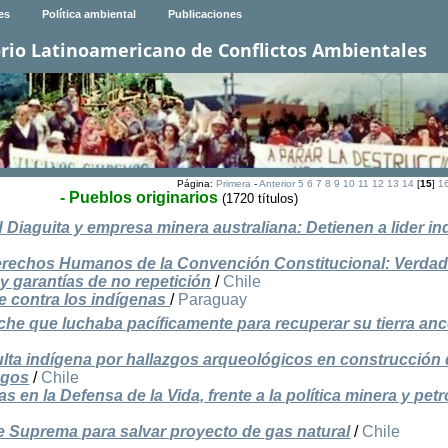
es
Política ambiental
Publicaciones
rio Latinoamericano de Conflictos Ambientales
Página:
Primera
-
Anterior
5
6
7
8
9
10
11
12
13
14
[
15
]
1
- Pueblos originarios
(1720 títulos)
 Diaguita y empresa minera australiana: Detienen a lider i
erechos Humanos de la Convención Constitucional: Verda
 y garantías de no repetición
/
Chile
 contra los indígenas
/
Paraguay
he que luchaba pacíficamente para recuperar su tierra anc
ta indígena por hallazgos arqueológicos en construcción
agos
/
Chile
 en la Defensa de la Vida, frente a la política minera y petr
e Suprema para salvar proyecto de gas natural
/
Chile