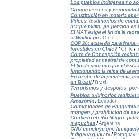
Los pueblos indígenas no so
Organizaciones y comunidad
Constitución en materia ener
Videos, testimonios de comun
ataque militar perpetrado en
El MAT exige el fin de la rep
el Wallmapu
/
Chile
COP 26: acuerdo para frenar 
forestales en Chile?
/
Chile
/
I
Corte de Concepción rechaza
propiedad ancestral de comu
El fin de semana que el Esta
funcionando la mina de la e
En medio de la pandemia, in
en Brasil
/
Brasil
Terrorismos y despojos: por 
Pueblos originarios realizan
Amazonia
/
Ecuador
Comunidades de Panguipulli i
mongen y prohibición de na
Conflicto en Río Negro: pide
mapuches
/
Argentina
ONU concluye que fumigación
indígena guaraní
/
Paraguay