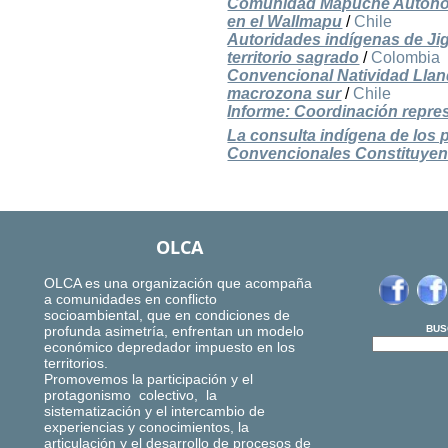
Comunidad Mapuche Autónoma
en el Wallmapu
/
Chile
Autoridades indígenas de Ji
territorio sagrado
/
Colombia
Convencional Natividad Llanq
macrozona sur
/
Chile
Informe: Coordinación repres
La consulta indígena de los p
Convencionales Constituyen
OLCA
OLCA es una organización que acompaña
a comunidades en conflicto
socioambiental, que en condiciones de
profunda asimetría, enfrentan un modelo
BUS
económico depredador impuesto en los
territorios.
Promovemos la participación y el
protagonismo colectivo, la
sistematización y el intercambio de
experiencias y conocimientos, la
articulación y el desarrollo de procesos de