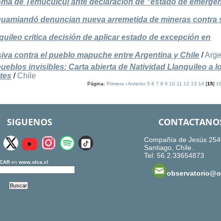
 de Temucuicui ante declaración de “estado de emergen
guamiandó denuncian nueva arremetida de mineras contra 
uileo critica decisión de aplicar estado de excepción en
iva contra el pueblo mapuche entre Argentina y Chile
/
Arge
ueblos invisibles: Carta abierta de Natividad Llanquileo a lo
tes
/
Chile
Página:
Primera
-
Anterior
5
6
7
8
9
10
11
12
13
14
[
15
]
1
SIGUENOS
CONTACTANO
Compañía de Jesús 254
Santiago, Chile.
Tel: 56.2.33654873
CAR
en
www.olca.cl
observatorio@ol