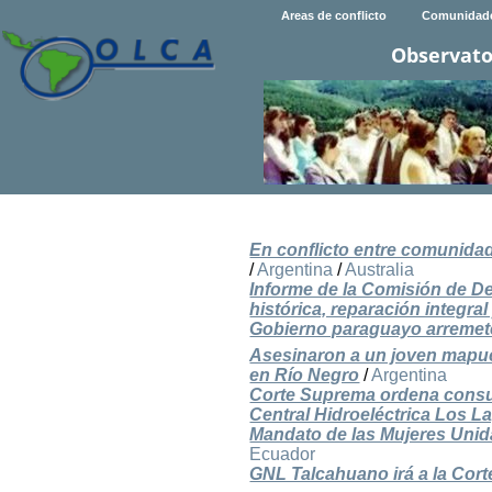
Areas de conflicto
Comunidad
Observato
En conflicto entre comunidad
/
Argentina
/
Australia
Informe de la Comisión de D
histórica, reparación integral
Gobierno paraguayo arremete
Asesinaron a un joven mapuc
en Río Negro
/
Argentina
Corte Suprema ordena consul
Central Hidroeléctrica Los L
Mandato de las Mujeres Unidas
Ecuador
GNL Talcahuano irá a la Cort