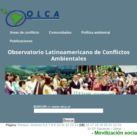
Areas de conflicto
Comunidades
Política ambiental
Publicaciones
Observatorio Latinoamericano de Conflictos
Ambientales
BUSCAR
en
www.olca.cl
Página:
Primera
-
Anterior
5
6
7
8
9
10
11
12
13
14
[
15
]
16
17
18
19
20
21
22
23
24
25
Siguiente
-
Ultima
- Movilización socia