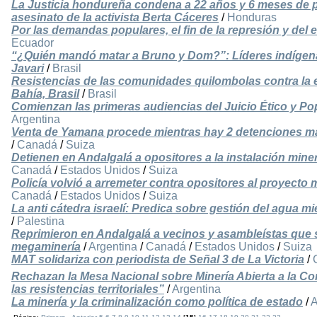
La Justicia hondureña condena a 22 años y 6 meses de pri
asesinato de la activista Berta Cáceres
/
Honduras
Por las demandas populares, el fin de la represión y de
Ecuador
“¿Quién mandó matar a Bruno y Dom?”: Líderes indígenas
Javari
/
Brasil
Resistencias de las comunidades quilombolas contra la
Bahía, Brasil
/
Brasil
Comienzan las primeras audiencias del Juicio Ético y Pop
Argentina
Venta de Yamana procede mientras hay 2 detenciones má
/
Canadá
/
Suiza
Detienen en Andalgalá a opositores a la instalación mine
Canadá
/
Estados Unidos
/
Suiza
Policía volvió a arremeter contra opositores al proyect
Canadá
/
Estados Unidos
/
Suiza
La anti cátedra israelí: Predica sobre gestión del agua mi
/
Palestina
Reprimieron en Andalgalá a vecinos y asambleístas que 
megaminería
/
Argentina
/
Canadá
/
Estados Unidos
/
Suiza
MAT solidariza con periodista de Señal 3 de La Victoria
/
Rechazan la Mesa Nacional sobre Minería Abierta a la Co
las resistencias territoriales”
/
Argentina
La minería y la criminalización como política de estado
/
A