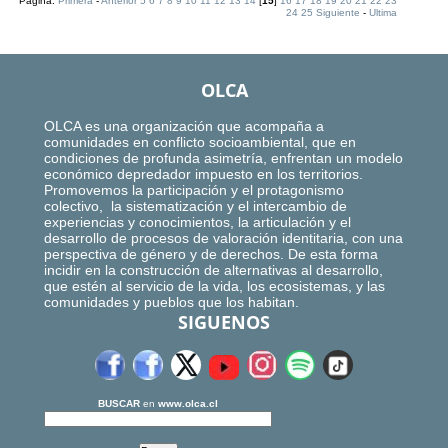
Página:
Primera
-
Anterior
5
6
7
8
9
10
11
12
13
14
[
15
]
16
17
18
19
20
21
22
23
24
25
Siguiente
-
Ultima
OLCA
OLCA es una organización que acompaña a
comunidades en conflicto socioambiental, que en
condiciones de profunda asimetría, enfrentan un modelo
económico depredador impuesto en los territorios.
Promovemos la participación y el protagonismo
colectivo, la sistematización y el intercambio de
experiencias y conocimientos, la articulación y el
desarrollo de procesos de valoración identitaria, con una
perspectiva de género y de derechos. De esta forma
incidir en la construcción de alternativas al desarrollo,
que estén al servicio de la vida, los ecosistemas, y las
comunidades y pueblos que los habitan.
SIGUENOS
BUSCAR
en
www.olca.cl