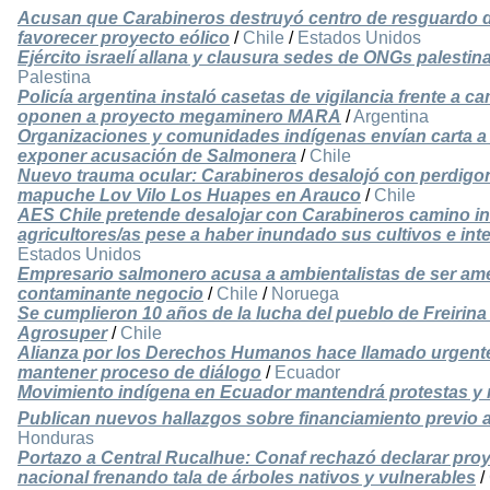
Acusan que Carabineros destruyó centro de resguardo d
favorecer proyecto eólico
/
Chile
/
Estados Unidos
Ejército israelí allana y clausura sedes de ONGs palest
Palestina
Policía argentina instaló casetas de vigilancia frente 
oponen a proyecto megaminero MARA
/
Argentina
Organizaciones y comunidades indígenas envían carta a
exponer acusación de Salmonera
/
Chile
Nuevo trauma ocular: Carabineros desalojó con perdigone
mapuche Lov Vilo Los Huapes en Arauco
/
Chile
AES Chile pretende desalojar con Carabineros camino in
agricultores/as pese a haber inundado sus cultivos e int
Estados Unidos
Empresario salmonero acusa a ambientalistas de ser ame
contaminante negocio
/
Chile
/
Noruega
Se cumplieron 10 años de la lucha del pueblo de Freirin
Agrosuper
/
Chile
Alianza por los Derechos Humanos hace llamado urgente
mantener proceso de diálogo
/
Ecuador
Movimiento indígena en Ecuador mantendrá protestas y 
Publican nuevos hallazgos sobre financiamiento previo a
Honduras
Portazo a Central Rucalhue: Conaf rechazó declarar proy
nacional frenando tala de árboles nativos y vulnerables
/