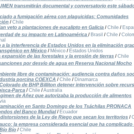
UMEN transmitirán documental y conversatorio este sábad
ciado a fumigación aérea con plaguicidas: Comunidades
ción
/
Chile
n veto a plantaciones de eucalipto en Galicia
/
Chile
/
Espa
verdad de su impacto en Latinoamérica
/
Brasil
/
Chile
/
Colo
nal
a la interferencia de Estados Unidos en la eliminación gra
transgénico en México
/
México
/
Estados Unidos
 expansión de las forestales y la erosión de tierras
/
Chile
 sanciones por desvío de agua en Reserva Nacional Mocho
mbiente libre de contaminación: audiencia contra daños so
ndustria porcina COEXCA
/
Chile
/
Dinamarca
Colorado de BHP Billiton detener intervención sobre recur
pisca-Parca
/
Chile
/
Australia
égimen de Añez que autorizaba la producción de alimentos
via
ntaminación en Santo Domingo de los Tsáchilas PRONACA
fondos del Banco Mundial
/
Ecuador
storsiones de la Ley de Riego que secan los territorios
/
rauco: la empresa considerada esencial que ha complicado 
Bío Bío
/
Chile