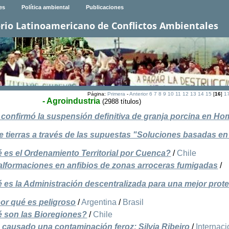
es
Política ambiental
Publicaciones
rio Latinoamericano de Conflictos Ambientales
Página:
Primera
-
Anterior
6
7
8
9
10
11
12
13
14
15
[
16
]
1
- Agroindustria
(2988 títulos)
confirmó la suspensión definitiva de granja porcina en H
tierras a través de las supuestas "Soluciones basadas en 
 es el Ordenamiento Territorial por Cuenca?
/
Chile
lformaciones en anfibios de zonas arroceras fumigadas
/
 es la Administración descentralizada para una mejor prot
por qué es peligroso
/
Argentina
/
Brasil
 son las Bioregiones?
/
Chile
 causado una contaminación feroz: Silvia Ribeiro
/
Internaci