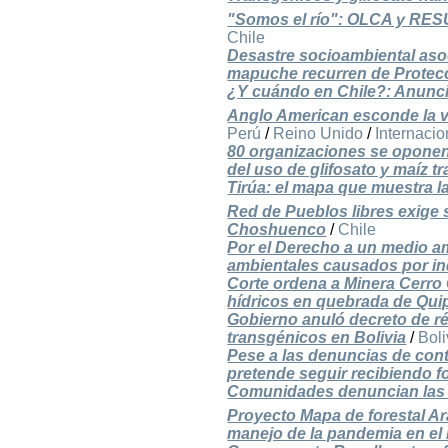
"Somos el río": OLCA y RES
Chile
Desastre socioambiental aso
mapuche recurren de Protec
¿Y cuándo en Chile?: Anuncia
Anglo American esconde la 
Perú
/
Reino Unido
/
Internacio
80 organizaciones se oponen 
del uso de glifosato y maíz 
Tirúa: el mapa que muestra la
Red de Pueblos libres exige
Choshuenco
/
Chile
Por el Derecho a un medio a
ambientales causados por i
Corte ordena a Minera Cerro 
hídricos en quebrada de Qui
Gobierno anuló decreto de r
transgénicos en Bolivia
/
Boli
Pese a las denuncias de co
pretende seguir recibiendo 
Comunidades denuncian las di
Proyecto Mapa de forestal A
manejo de la pandemia en el 