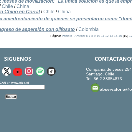
meses de movilización: "La única solución es que la emp
/
Chile
/
China
to Chino en Corral
/
Chile
/
China
 amedrentamiento de quienes se presentaron como "dueñ
egreso de aspersión con glifosato
/
Colombia
Página:
Primera
-
Anterior
6
7
8
9
10
11
12
13
14
15
[
16
]
1
SIGUENOS
CONTACTANO
Compañía de Jesús 254
Santiago, Chile.
Tel: 56.2.33654873
CAR
en
www.olca.cl
observatorio@ol