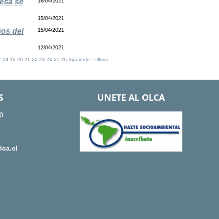
resa se
16/04/2021
15/04/2021
os del
15/04/2021
12/04/2021
7
18
19
20
21
22
23
24
25
26
Siguiente
-
Ultima
S
UNETE AL OLCA
0
ca.cl