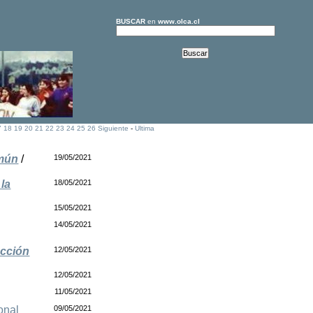
BUSCAR
en
www.olca.cl
7
18
19
20
21
22
23
24
25
26
Siguiente
-
Ultima
omún
/
19/05/2021
la
18/05/2021
15/05/2021
14/05/2021
ección
12/05/2021
12/05/2021
11/05/2021
onal
09/05/2021