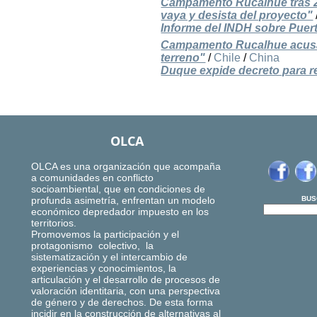
Campamento Rucalhue tras 2 
vaya y desista del proyecto"
Informe del INDH sobre Puer
Campamento Rucalhue acusa
terreno"
/
Chile
/
China
Duque expide decreto para r
OLCA
OLCA es una organización que acompaña
a comunidades en conflicto
socioambiental, que en condiciones de
profunda asimetría, enfrentan un modelo
BUS
económico depredador impuesto en los
territorios.
Promovemos la participación y el
protagonismo colectivo, la
sistematización y el intercambio de
experiencias y conocimientos, la
articulación y el desarrollo de procesos de
valoración identitaria, con una perspectiva
de género y de derechos. De esta forma
incidir en la construcción de alternativas al