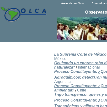
Areas de conflicto
Comunidad
Observato
La Suprema Corte de México 
México
Ocultando un enorme robo de 
naturaleza"
/
Internacional
Proceso Constituyente: ¿Qué
Agroquímicos: detectaron ma
Argentina
Proceso Constituyente: ¿Qué
ambiental?
/
Chile
Trigo transgénico: qué es y 
Proceso Constituyente: ¿Qué
Transgénicos y glifosato han