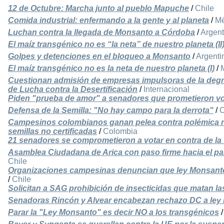
12 de Octubre: Marcha junto al pueblo Mapuche
/
Chile
Comida industrial: enfermando a la gente y al planeta
/
Mé
Luchan contra la llegada de Monsanto a Córdoba
/
Argent
El maíz transgénico no es “la neta” de nuestro planeta (II
Golpes y detenciones en el bloqueo a Monsanto
/
Argenti
El maíz transgénico no es la neta de nuestro planeta (I)
/
Cuestionan admisión de empresas impulsoras de la degr
de Lucha contra la Desertificación
/
Internacional
Piden "prueba de amor" a senadores que prometieron v
Defensa de la Semilla: "No hay campo para la derrota"
/
C
Campesinos colombianos ganan pelea contra polémica n
semillas no certificadas
/
Colombia
21 senadores se comprometieron a votar en contra de l
Asamblea Ciudadana de Arica con paso firme hacia el par
Chile
Organizaciones campesinas denuncian que ley Monsanto p
/
Chile
Solicitan a SAG prohibición de insecticidas que matan la
Senadoras Rincón y Alvear encabezan rechazo DC a ley
Parar la "Ley Monsanto" es decir NO a los transgénicos