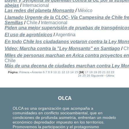
Bayer y Syngenta se querellan contra la UE por la suspe
abejas
/
Internacional
Las redes del planeta Monsanto
/
México
Llamado Urgente de la CLOC- Vía Campesina de Chile frent
Semillas
/
Chile
/
Internacional
Piden una mejor supervisión de pruebas de transgénico
El uso de agrotóxicos
/
Argentina
En todo Chile los ciudadanos votaron contra la Ley Mo
Video: Marcha contra la "Ley Monsanto" en Santiago
/
Ch
Miles de personas marchan en Arica contra proyectos en
Chile
Más de una decena de ciudades marchan contra Ley Mo
Página:
Primera
-
Anterior
6
7
8
9
10
11
12
13
14
15
[
16
]
17
18
19
20
21
22
23
24
25
26
Siguiente
-
Ultima
OLCA
OLCA es una organización que acompaña a
comunidades en conflicto socioambiental, que en
condiciones de profunda asimetría, enfrentan un modelo
económico depredador impuesto en los territorios.
Promovemos la participación y el protagonismo