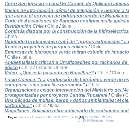
Cerro San Ignacio y canal El Carmen de Quilicura amena
Vacíos de información, déficit de mitigación y riesgos a l
que acusó el proyecto de hidrógeno verde de Magallane
Corte de Apelaciones de Santiago confirma multa aplicad
Distribución Chile
/
Chile
/
Italia
Continúa disputa por la construcción de la hidroeléctrica
China
Diputado Urruticoechea trató de “grupos extremistas” 
frente a proyectos de parques eólicos
/
Chile
Empresas de hidrógeno verde retiran estudio de impacto
/
Chile
/
Italia
Ambientalistas critican a Urruticoechea por tacharlos d
eólico
/
Chile
/
Estados Unidos
Video: ¿Qué está pasando en Rucalhue?
/
Chile
/
China
Lucio Cuenca: “La producción de hidrógeno verde no es 
energética, sino para la exportación”
/
Chile
Organizaciones exigen intervención del Ministerio del M
protagonizadas por proyecto Central Rucalhue
/
Chile
/
C
Una década de multas, paros y daños ambientales: el cier
carbonífera”
/
Chile
/
Italia
Magallanes: Solicitan retiro anticipado de evaluación am
Página:
Primera
-
Anterior
6
7
8
9
10
11
12
13
14
15
[
16
]
17
18
19
20
21
22
23
24
25
26
Siguiente
-
Ultima