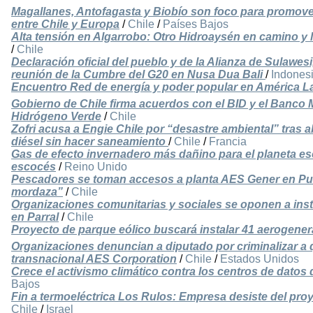
Magallanes, Antofagasta y Biobío son foco para promove
entre Chile y Europa
/
Chile
/
Países Bajos
Alta tensión en Algarrobo: Otro Hidroaysén en camino y 
/
Chile
Declaración oficial del pueblo y de la Alianza de Sulawesi
reunión de la Cumbre del G20 en Nusa Dua Bali
/
Indones
Encuentro Red de energía y poder popular en América La
Gobierno de Chile firma acuerdos con el BID y el Banco 
Hidrógeno Verde
/
Chile
Zofri acusa a Engie Chile por “desastre ambiental” tras 
diésel sin hacer saneamiento
/
Chile
/
Francia
Gas de efecto invernadero más dañino para el planeta e
escocés
/
Reino Unido
Pescadores se toman accesos a planta AES Gener en Pu
mordaza”
/
Chile
Organizaciones comunitarias y sociales se oponen a inst
en Parral
/
Chile
Proyecto de parque eólico buscará instalar 41 aerogene
Organizaciones denuncian a diputado por criminalizar a
transnacional AES Corporation
/
Chile
/
Estados Unidos
Crece el activismo climático contra los centros de datos 
Bajos
Fin a termoeléctrica Los Rulos: Empresa desiste del pr
Chile
/
Israel