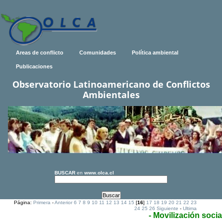
Areas de conflicto
Comunidades
Política ambiental
Publicaciones
Observatorio Latinoamericano de Conflictos
Ambientales
BUSCAR
en
www.olca.cl
Página:
Primera
-
Anterior
6
7
8
9
10
11
12
13
14
15
[
16
]
17
18
19
20
21
22
23
24
25
26
Siguiente
-
Ultima
- Movilización socia