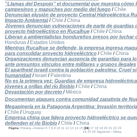
“Llamas del Despojo” el documental que muestra cómo las 
campesinos y mapuches por medio del fuego
/
Chile
Denuncian elusión de proyecto Central Hidroeléctrica R
Impacto Ambiental
/
Chile
/
China
Jóvenes denuncian vulneraciones de parte de guardias 
proyecto hidroeléctrico en Rucalhue
/
Chile
/
China
Liberan a ambientalistas hondureños presos por luchar
Honduras
/
Estados Unidos
Mientras Rucalhue se defiende, la empresa ingresa maquina
para consolidar proyecto hidroeléctrico
/
Chile
/
China
Organizaciones denuncian ausencia de garantías para 
ante presuntos vínculos entre militares y grupos ilegales
El apartheid israelí contra la población palestina: Cruel
humanidad
/
Israel
/
Palestina
No es la primera vez: Guardias de empresa hidroeléctric
jóvenes a orillas del río Biobío
/
Chile
/
China
Devastación por decreto
/
México
Documentan ataques contra comunidad zapatista de Nu
Megapinería en la Patagonia Argentina: Invasión territoria
/
Chile
/
Uruguay
Empresa china que lidera proyecto hidroeléctrico se qu
defienden el río Biobío
/
Chile
/
China
Página:
Primera
-
Anterior
6
7
8
9
10
11
12
13
14
15
[
16
]
17
18
19
20
21
22
23
24
25
26
Siguiente
-
Ultima