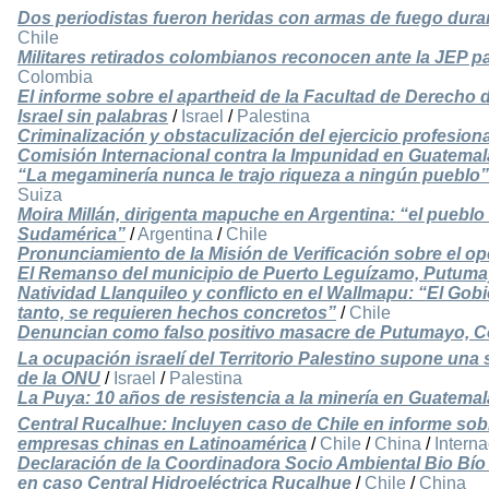
Dos periodistas fueron heridas con armas de fuego duran
Chile
Militares retirados colombianos reconocen ante la JEP pa
Colombia
El informe sobre el apartheid de la Facultad de Derecho 
Israel sin palabras
/
Israel
/
Palestina
Criminalización y obstaculización del ejercicio profesion
Comisión Internacional contra la Impunidad en Guatemal
“La megaminería nunca le trajo riqueza a ningún pueblo”
Suiza
Moira Millán, dirigenta mapuche en Argentina: “el pueblo
Sudamérica”
/
Argentina
/
Chile
Pronunciamiento de la Misión de Verificación sobre el oper
El Remanso del municipio de Puerto Leguízamo, Putum
Natividad Llanquileo y conflicto en el Wallmapu: “El Go
tanto, se requieren hechos concretos”
/
Chile
Denuncian como falso positivo masacre de Putumayo, 
La ocupación israelí del Territorio Palestino supone una 
de la ONU
/
Israel
/
Palestina
La Puya: 10 años de resistencia a la minería en Guatemal
Central Rucalhue: Incluyen caso de Chile en informe so
empresas chinas en Latinoamérica
/
Chile
/
China
/
Interna
Declaración de la Coordinadora Socio Ambiental Bio Bí
en caso Central Hidroeléctrica Rucalhue
/
Chile
/
China