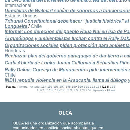
La ONU alerta del incremento de emisiones de mercurio e
Internacional
Directivos de Walmart sabían de sobornos a funcionari
Estados Unidos
Tribunal Constitucional debe hacer “justicia histórica” al
Longueira
/
Chile
Informe: Los derechos del pueblo Rapa Nui en Isla de P
Arqueólogos y ambientalistas luchan contra el Rally Dak
Organizaciones sociales piden protección para ambient
Honduras
Rechazan plan del gobierno paraguayo de dar tierra a c
Carta Abierta de Lonko Juana Calfunao a Sebastian Piñe
Rally Dakar: Consejo de Monumentos pide intervención
Chile
INDH repudia violencia en la Araucanía, llama al diálogo y
Página:
Primera
-
Anterior
154
155
156
157
158
159
160
161
162
163
[
164
]
165
166
167
168
169
170
171
172
173
174
Siguiente
-
Ultima
OLCA
OLCA es una organización que acompaña a
comunidades en conflicto socioambiental, que en