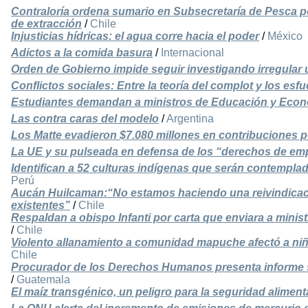
Contraloría ordena sumario en Subsecretaría de Pesca p
de extracción
/
Chile
Injusticias hídricas: el agua corre hacia el poder
/
México
Adictos a la comida basura
/
Internacional
Orden de Gobierno impide seguir investigando irregular
Conflictos sociales: Entre la teoría del complot y los esf
Estudiantes demandan a ministros de Educación y Econo
Las contra caras del modelo
/
Argentina
Los Matte evadieron $7.080 millones en contribuciones 
La UE y su pulseada en defensa de los “derechos de em
Identifican a 52 culturas indígenas que serán contemplad
Perú
Aucán Huilcaman:“No estamos haciendo una reivindicaci
existentes”
/
Chile
Respaldan a obispo Infanti por carta que enviara a mini
/
Chile
Violento allanamiento a comunidad mapuche afectó a ni
Chile
Procurador de los Derechos Humanos presenta informe 
/
Guatemala
El maíz transgénico, un peligro para la seguridad aliment