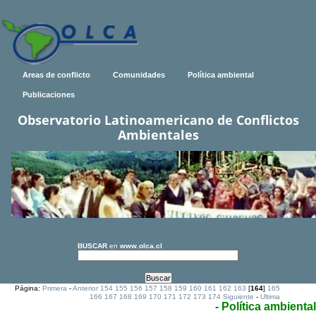
Areas de conflicto
Comunidades
Política ambiental
Publicaciones
Observatorio Latinoamericano de Conflictos
Ambientales
BUSCAR
en
www.olca.cl
Página:
Primera
-
Anterior
154
155
156
157
158
159
160
161
162
163
[
164
]
165
166
167
168
169
170
171
172
173
174
Siguiente
-
Ultima
- Política ambiental