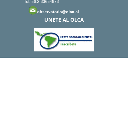
Tel: 56.2.33654873
observatorio@olca.cl
UNETE AL OLCA