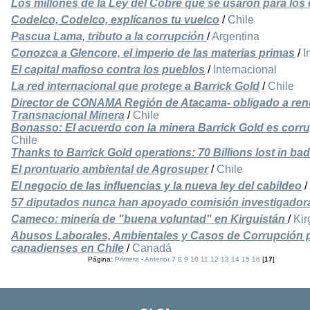
Los millones de la Ley del Cobre que se usaron para los ed
Codelco, Codelco, explícanos tu vuelco
/
Chile
Pascua Lama, tributo a la corrupción
/
Argentina
Conozca a Glencore, el imperio de las materias primas
/
I
El capital mafioso contra los pueblos
/
Internacional
La red internacional que protege a Barrick Gold
/
Chile
Director de CONAMA Región de Atacama- obligado a renu
Transnacional Minera
/
Chile
Bonasso: El acuerdo con la minera Barrick Gold es corru
Chile
Thanks to Barrick Gold operations: 70 Billions lost in ba
El prontuario ambiental de Agrosuper
/
Chile
El negocio de las influencias y la nueva ley del cabildeo
/
57 diputados nunca han apoyado comisión investigado
Cameco: minería de "buena voluntad" en Kirguistán
/
Kir
Abusos Laborales, Ambientales y Casos de Corrupción 
canadienses en Chile
/
Canadá
Página:
Primera
-
Anterior
7
8
9
10
11
12
13
14
15
16
[
17
]