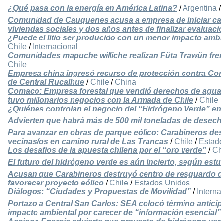
¿Qué pasa con la energía en América Latina?
/
Argentina
Comunidad de Cauquenes acusa a empresa de iniciar cab
viviendas sociales y dos años antes de finalizar evaluac
¿Puede el litio ser producido con un menor impacto amb
Chile
/
Internacional
Comunidades mapuche williche realizan Füta Trawün frent
Chile
Empresa china ingresó recurso de protección contra Con
de Central Rucalhue
/
Chile
/
China
Comaco: Empresa forestal que vendió derechos de agua
tuvo millonarios negocios con la Armada de Chile
/
Chile
¿Quiénes controlan el negocio del “Hidrógeno Verde” en
Advierten que habrá más de 500 mil toneladas de desech
Para avanzar en obras de parque eólico: Carabineros d
vecinas/os en camino rural de Las Trancas
/
Chile
/
Estad
Los desafíos de la apuesta chilena por el “oro verde”
/
Ch
El futuro del hidrógeno verde es aún incierto, según est
Acusan que Carabineros destruyó centro de resguardo d
favorecer proyecto eólico
/
Chile
/
Estados Unidos
Diálogos: “Ciudades y Propuestas de Movilidad”
/
Intern
Portazo a Central San Carlos: SEA colocó término antic
impacto ambiental por carecer de “información esencial”