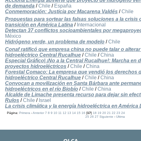
Acciona Energía advierte que proyecto de hidrógeno verd
de demanda
/
Chile
/
España
Conmemoración: Justicia por Macarena Valdés
/
Chile
Propuestas para sortear las falsas soluciones a la crisis c
transición en América Latina
/
Internacional
Detectan 37 conflictos socioambientales por megaproye
México
Hidrógeno verde, un problema de modelo
/
Chile
Conaf ratificó que empresa china no puede talar o alterar
hidroeléctrico Central Rucalhue
/
Chile
/
China
Especial Gráfico| ¡No a la Central Rucalhue!: Marcha en d
proyectos hidroeléctricos
/
Chile
/
China
Forestal Comaco: La empresa que vendió los derechos d
hidroeléctrico Central Rucalhue
/
Chile
/
China
Convocan a movilización en Santa Bárbara ante perman
hidroeléctricos en el río Biobío
/
Chile
/
China
Alcalde de Limache presenta recurso para dejar sin efect
Rulos
/
Chile
/
Israel
La crisis climática y la energía hidroeléctrica en América
Página:
Primera
-
Anterior
7
8
9
10
11
12
13
14
15
16
[
17
]
18
19
20
21
22
23
24
25
26
27
Siguiente
-
Ultima