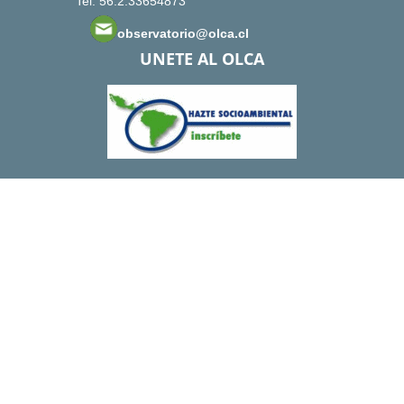
Tel: 56.2.33654873
observatorio@olca.cl
UNETE AL OLCA