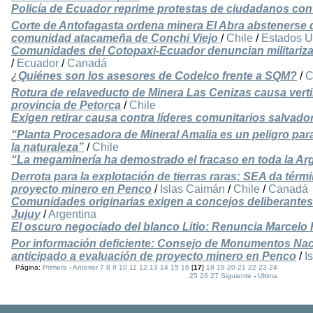
Policía de Ecuador reprime protestas de ciudadanos con
Corte de Antofagasta ordena minera El Abra abstenerse de
comunidad atacameña de Conchi Viejo
/
Chile
/
Estados U
Comunidades del Cotopaxi-Ecuador denuncian militariza
/
Ecuador
/
Canadá
¿Quiénes son los asesores de Codelco frente a SQM?
/
C
Rotura de relaveducto de Minera Las Cenizas causa verti
provincia de Petorca
/
Chile
Exigen retirar causa contra líderes comunitarios salvad
“Planta Procesadora de Mineral Amalia es un peligro par
la naturaleza”
/
Chile
“La megaminería ha demostrado el fracaso en toda la Ar
Derrota para la explotación de tierras raras: SEA da térm
proyecto minero en Penco
/
Islas Caimán
/
Chile
/
Canadá
Comunidades originarias exigen a concejos deliberantes 
Jujuy
/
Argentina
El oscuro negociado del blanco Litio: Renuncia Marcel
Por información deficiente: Consejo de Monumentos Na
anticipado a evaluación de proyecto minero en Penco
/
I
Página:
Primera
-
Anterior
7
8
9
10
11
12
13
14
15
16
[
17
]
18
19
20
21
22
23
24
25
26
27
Siguiente
-
Ultima