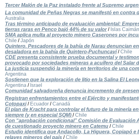
Tercer Malón de la Paz instalado frente al Supremo argen
La comunidad de Peñas Negras se manifestó en contra d
Australia
Tras término anticipado de evaluación ambiental: Empre
tierras raras en Penco bajó 44% de su valor
/
Islas Caimá
SMA aplica multa al proyecto minero Caserones por inc
Chile
/
Japón
Quintero. Pescadores de la bahía de Narau denuncian en
desaladora en la bahía de Quintero-Puchuncaví
/
Chile
CDE presenta consistente prueba documental y testimon
provocado por sociedades mineras a acuífero del Salar 
La justicia suspendió la minería en territorios de una 
Argentina
Sostienen que la exploración de litio en la Salina El Leon
Argentina
/
Israel
Comunidad salvadoreña denuncia incremento de presenci
Registran enfrentamientos entre el Ejército y manifestant
Cotopaxi
/
Ecuador
/
Canadá
El plan de Kracht para controlar el futuro de la minería e
siempre (y en especial SQM)
/
Chile
Con “aprobación condicional” Comisión de Evaluación Am
de cuestionado proyecto minero en Catemu
/
Chile
Estudio identifica que Andacollo, La Higuera, Copiapó e I
relaves mineros del país
/
Chile