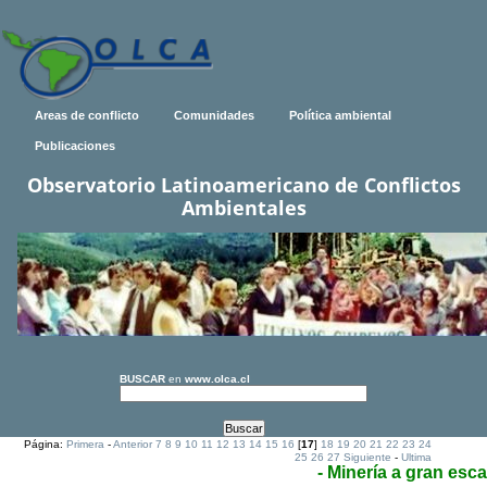
Areas de conflicto
Comunidades
Política ambiental
Publicaciones
Observatorio Latinoamericano de Conflictos
Ambientales
BUSCAR
en
www.olca.cl
Página:
Primera
-
Anterior
7
8
9
10
11
12
13
14
15
16
[
17
]
18
19
20
21
22
23
24
25
26
27
Siguiente
-
Ultima
- Minería a gran esca