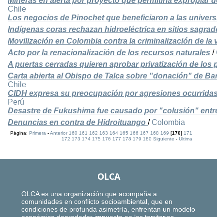
Mineras en alerta por proyecto que permitiría expropiar 
Chile
Los negocios de Pinochet que beneficiaron a las univer
Indígenas coras rechazan hidroeléctrica en sitios sagrad
Movilización en Colombia contra la criminalización de la
Acto por la renacionalización de los recursos naturales
/
A puertas cerradas quieren aprobar privatización de los
Carta abierta al Obispo de Talca sobre "donación" de Bar
Chile
CIDH expresa su preocupación por agresiones ocurridas
Perú
Desastre de Fukushima fue causado por "colusión" entr
Denuncias en contra de Hidroituango
/
Colombia
Página:
Primera
-
Anterior
160
161
162
163
164
165
166
167
168
169
[
170
]
171
172
173
174
175
176
177
178
179
180
Siguiente
-
Ultima
OLCA
OLCA es una organización que acompaña a
comunidades en conflicto socioambiental, que en
condiciones de profunda asimetría, enfrentan un modelo