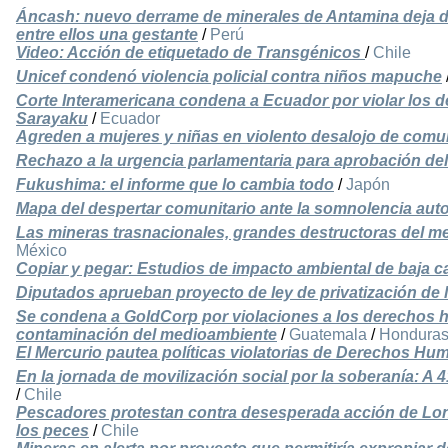
Áncash: nuevo derrame de minerales de Antamina deja 
entre ellos una gestante
/
Perú
Video: Acción de etiquetado de Transgénicos
/
Chile
Unicef condenó violencia policial contra niños mapuche
Corte Interamericana condena a Ecuador por violar los 
Sarayaku
/
Ecuador
Agreden a mujeres y niñas en violento desalojo de co
Rechazo a la urgencia parlamentaria para aprobación de
Fukushima: el informe que lo cambia todo
/
Japón
Mapa del despertar comunitario ante la somnolencia autor
Las mineras trasnacionales, grandes destructoras del m
México
Copiar y pegar: Estudios de impacto ambiental de baja ca
Diputados aprueban proyecto de ley de privatización de 
Se condena a GoldCorp por violaciones a los derechos h
contaminación del medioambiente
/
Guatemala
/
Hondura
El Mercurio pautea políticas violatorias de Derechos H
En la jornada de movilización social por la soberanía: A 
/
Chile
Pescadores protestan contra desesperada acción de Long
los peces
/
Chile