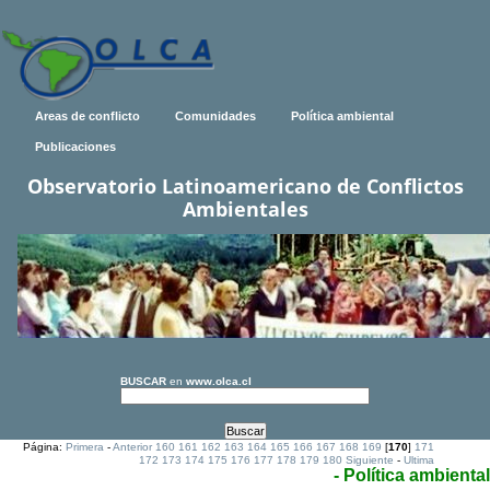
Areas de conflicto
Comunidades
Política ambiental
Publicaciones
Observatorio Latinoamericano de Conflictos
Ambientales
BUSCAR
en
www.olca.cl
Página:
Primera
-
Anterior
160
161
162
163
164
165
166
167
168
169
[
170
]
171
172
173
174
175
176
177
178
179
180
Siguiente
-
Ultima
- Política ambiental