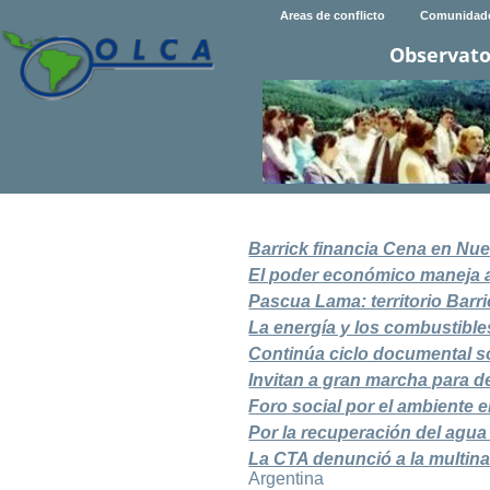
Areas de conflicto
Comunidad
Observato
Barrick financia Cena en Nu
El poder económico maneja al 
Pascua Lama: territorio Barr
La energía y los combustible
Continúa ciclo documental 
Invitan a gran marcha para d
Foro social por el ambiente en
Por la recuperación del agu
La CTA denunció a la multina
Argentina