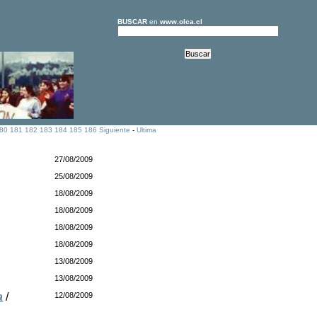
BUSCAR
en
www.olca.cl
80
181
182
183
184
185
186
Siguiente
-
Ultima
27/08/2009
25/08/2009
18/08/2009
18/08/2009
18/08/2009
18/08/2009
13/08/2009
13/08/2009
a
/
12/08/2009