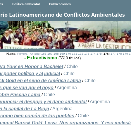
es
Política ambiental
Publicaciones
rio Latinoamericano de Conflictos Ambientales
Página:
Primera
-
Anterior
166
167
168
169
170
171
172
173
174
175
[
176
]
177
178
179
1
- Extractivismo
(5510 títulos)
eva York en Honor a Bachelet
/
Chile
poder político y al judicial
/
Chile
ick Gold en el seno de América Latina
/
Chile
s que se van por el hoyo
/
Argentina
sobre Pascua Lama
/
Chile
enunciar el despojo y el daño ambiental
/
Argentina
 la capital de La Rioja
/
Argentina
a como bien común de los pueblos
/
Chile
cional Barrick Gold. Leiva: Nos organizamos. Y eso molest