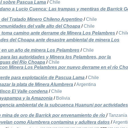
al sobre Pascua Lama
/
Chile
adano a Lucio Cuenca: Las trampas y mentiras de Barrick G
ro del Tratado Minero Chileno Argentino
/
Chile
omunidades del valle alto del Choapa
/
Chile
toma camino ante derrame de Minera Los Pelambres
/
Chil
ades del Choapa ante desastre ambiental de minera Los
2 en un año de minera Los Pelambres
/
Chile
para las autoridades y Minera los Pelambres, por la
aguas del Río Choapa
/
Chile
 con Minera Los Pelambres por nuevo derrame en el río Ch
 verde para explotación de Pascua Lama
/
Chile
chazar la plata de Minera Alumbrera
/
Argentina
disco El Valle condena
/
Chile
mayapampa y la Amazonia
/
Bolivia
rgencia ambiental de la subcuenca Huanuni por actividade
e mina de oro de Barrick por envenamiento de río
/
Tanzania
develan como Alumbrera contamina y adultera datos
/
Argent