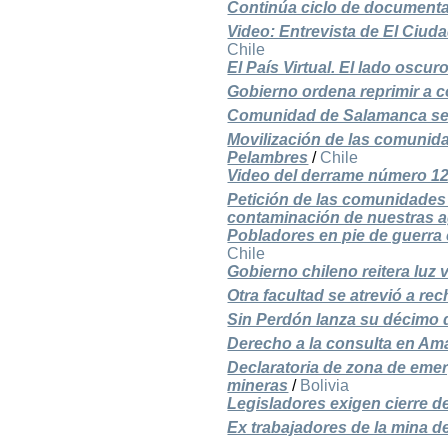
Continúa ciclo de document
Video: Entrevista de El Ciud
Chile
El País Virtual. El lado oscu
Gobierno ordena reprimir a c
Comunidad de Salamanca se 
Movilización de las comunid
Pelambres
/
Chile
Video del derrame número 1
Petición de las comunidades 
contaminación de nuestras 
Pobladores en pie de guerra
Chile
Gobierno chileno reitera luz
Otra facultad se atrevió a re
Sin Perdón lanza su décimo 
Derecho a la consulta en A
Declaratoria de zona de eme
mineras
/
Bolivia
Legisladores exigen cierre d
Ex trabajadores de la mina 