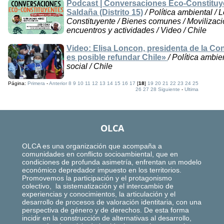
Podcast | Conversaciones Eco-Constituye
Saldaña (Distrito 15)
/ Política ambiental / 
Constituyente / Bienes comunes / Movilizaci
encuentros y actividades / Video / Chile
Video: Elisa Loncon, presidenta de la Co
es posible refundar Chile»
/ Política ambie
social / Chile
Página:
Primera
-
Anterior
8
9
10
11
12
13
14
15
16
17
[
18
]
19
20
21
22
23
24
25
26
27
28
Siguiente
-
Ultima
OLCA
OLCA es una organización que acompaña a
comunidades en conflicto socioambiental, que en
condiciones de profunda asimetría, enfrentan un modelo
económico depredador impuesto en los territorios.
Promovemos la participación y el protagonismo
colectivo, la sistematización y el intercambio de
experiencias y conocimientos, la articulación y el
desarrollo de procesos de valoración identitaria, con una
perspectiva de género y de derechos. De esta forma
incidir en la construcción de alternativas al desarrollo,