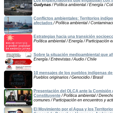
Los enganchadores que engatusan con fá
Gudynas
/ Política ambiental / Energía / Co
Conflictos ambientales: Territorios ind
afectados
/ Política ambiental / Contaminaci
Estrategias hacia una transición socioec
Política ambiental / Energía / Participación 
Sobre la situación medioambiental que a
Energía / Entrevistas / Audio / Chile
10 mensajes de los pueblos indígenas de
Pueblos originarios / Genocidio / Brasil
Presentación del OLCA ante la Comisió
Constituyente
/ Política ambiental / Derec
comunes / Participación en encuentros y acti
El Movimiento por el Agua y los Territor