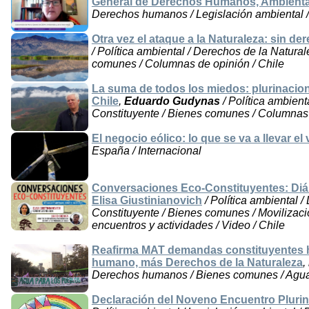
General de Derechos Humanos, Ambiental
Derechos humanos / Legislación ambiental 
Otra vez el ataque a la Naturaleza: sin d
/ Política ambiental / Derechos de la Natura
comunes / Columnas de opinión / Chile
La suma de todos los miedos: plurinacion
Chile
,
Eduardo Gudynas
/ Política ambient
Constituyente / Bienes comunes / Columnas 
El negocio eólico: lo que se va a llevar el
España / Internacional
Conversaciones Eco-Constituyentes: Diál
Elisa Giustinianovich
/ Política ambiental /
Constituyente / Bienes comunes / Movilizaci
encuentros y actividades / Video / Chile
Reafirma MAT demandas constituyentes h
humano, más Derechos de la Naturaleza
,
Derechos humanos / Bienes comunes / Agua
Declaración del Noveno Encuentro Plurinac