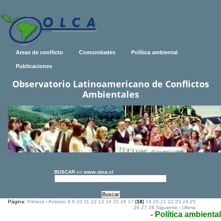
Areas de conflicto
Comunidades
Política ambiental
Publicaciones
Observatorio Latinoamericano de Conflictos
Ambientales
BUSCAR
en
www.olca.cl
Página:
Primera
-
Anterior
8
9
10
11
12
13
14
15
16
17
[
18
]
19
20
21
22
23
24
25
26
27
28
Siguiente
-
Ultima
- Política ambiental