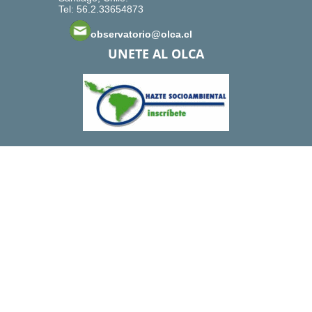
Tel: 56.2.33654873
observatorio@olca.cl
UNETE AL OLCA