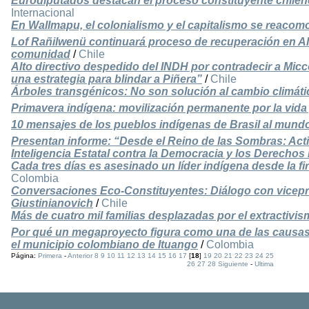
Eurodiputados destacan el proceso constituyente chile
Internacional
En Wallmapu, el colonialismo y el capitalismo se reaco
Lof Rañilwenü continuará proceso de recuperación en Al
comunidad
/
Chile
Alto directivo despedido del INDH por contradecir a Micco
una estrategia para blindar a Piñera”
/
Chile
Árboles transgénicos: No son solución al cambio climáti
Primavera indígena: movilización permanente por la vida 
10 mensajes de los pueblos indígenas de Brasil al mund
Presentan informe: “Desde el Reino de las Sombras: Acti
Inteligencia Estatal contra la Democracia y los Derech
Cada tres días es asesinado un líder indígena desde la 
Colombia
Conversaciones Eco-Constituyentes: Diálogo con vicepre
Giustinianovich
/
Chile
Más de cuatro mil familias desplazadas por el extractiv
Por qué un megaproyecto figura como una de las causas
el municipio colombiano de Ituango
/
Colombia
Página:
Primera
-
Anterior
8
9
10
11
12
13
14
15
16
17
[
18
]
19
20
21
22
23
24
25
26
27
28
Siguiente
-
Ultima