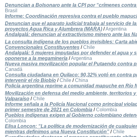
Denuncian a Bolsonaro ante la CPI por “crímenes contra
Brasil
Informe: Coordinación represiva contra el pueblo mapuch
Denuncian que el aparato judicial trabaja al servicio de
proyectos Agua Rica y Alumbrera (MARA)
/
Argentina
Andalgalá: denuncian al extractivismo minero ante las 
La consulta indígena de los pueblos invisibles: Carta abie
Convencionales Constituyentes
/
Chile
Andalgalá: 5 mujeres imputadas por defender el agua y s
oponerse a la megaminería
/
Argentina
Nueva masiva movilización popular el Putaendo contra p
Canadá
Consulta ciudadana en Quilaco: 90,32% votó en contra p
intervenir el río Biobío
/
Chile
/
China
Policía argentina reprime a comunidad mapuche en Río 
Movilización en defensa del medio ambiente, territorios y
Valparaíso
/
Chile
Informe señala a la Policía Nacional como principal vio
primer semestre de 2021 en Colombia
/
Colombia
Pueblos indígenas exigen al Gobierno colombiano detener 
Colombia
Elisa Loncon: “La política de modernización de cualquie
mientras definimos una Nueva Constitución”
/
Chile