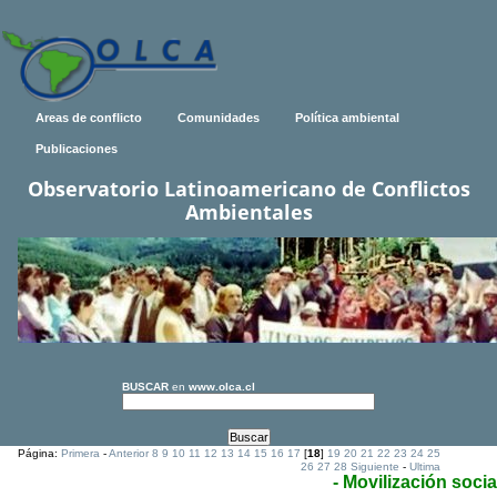
Areas de conflicto
Comunidades
Política ambiental
Publicaciones
Observatorio Latinoamericano de Conflictos
Ambientales
BUSCAR
en
www.olca.cl
Página:
Primera
-
Anterior
8
9
10
11
12
13
14
15
16
17
[
18
]
19
20
21
22
23
24
25
26
27
28
Siguiente
-
Ultima
- Movilización socia