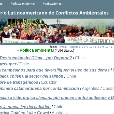
es
Política ambiental
Publicaciones
rio Latinoamericano de Conflictos Ambientales
Página:
Primera
-
Anterior
172
173
174
175
176
177
17
- Política ambiental
(4594 títulos)
 Destrucción del Clima…por Deporte?
/
Chile
Agrosuper
/
Chile
a campesinos para que diversifiquen el uso de sus tierras
/
lica chilena al sector del salmón
/
Chile
ibre de transgénicos
/
Ecuador
a minera catamarqueña por contaminación
/
Argentina
/
Cana
cian a siderúrgica alemana por crimen contra ambiente y
 y la nueva ley del cabildeo
/
Chile
rrick Gold en Lake Cowal
/
Australia