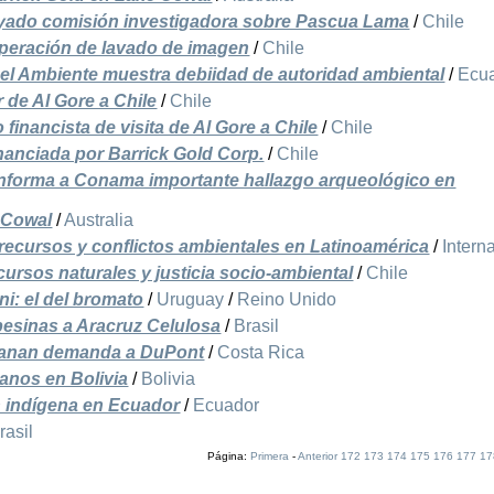
yado comisión investigadora sobre Pascua Lama
/
Chile
operación de lavado de imagen
/
Chile
el Ambiente muestra debiidad de autoridad ambiental
/
Ecu
 de Al Gore a Chile
/
Chile
inancista de visita de Al Gore a Chile
/
Chile
financiada por Barrick Gold Corp.
/
Chile
informa a Conama importante hallazgo arqueológico en
e Cowal
/
Australia
recursos y conflictos ambientales en Latinoamérica
/
Intern
ecursos naturales y justicia socio-ambiental
/
Chile
ni: el del bromato
/
Uruguay
/
Reino Unido
esinas a Aracruz Celulosa
/
Brasil
 ganan demanda a DuPont
/
Costa Rica
anos en Bolivia
/
Bolivia
ón indígena en Ecuador
/
Ecuador
rasil
Página:
Primera
-
Anterior
172
173
174
175
176
177
17