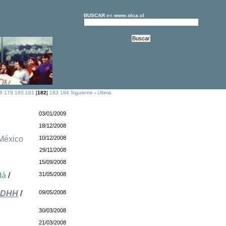
BUSCAR
en
www.olca.cl
8
179
180
181
[
182
]
183
184
Siguiente
-
Ultima
03/01/2009
18/12/2008
México
10/12/2008
29/11/2008
15/09/2008
dá
/
31/05/2008
 DDHH
/
09/05/2008
30/03/2008
21/03/2008