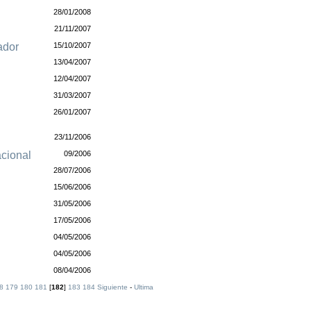
28/01/2008
21/11/2007
ador
15/10/2007
13/04/2007
12/04/2007
31/03/2007
26/01/2007
23/11/2006
acional
09/2006
28/07/2006
15/06/2006
31/05/2006
17/05/2006
04/05/2006
04/05/2006
08/04/2006
8
179
180
181
[
182
]
183
184
Siguiente
-
Ultima