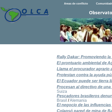
Areas de conflicto
Comunidad
Observato
Rally Dakar: Promoviendo la
El prontuario ambiental de 
Llama el procurador agrario 
Protestan contra la ayuda púb
El Ecuador puede ser tierra l
Procesan al directivo de un
Suiza
Pescadores brasileros denun
Brasil
/
Alemania
El negocio de las influencias
Colapsó pared de mina de Ba