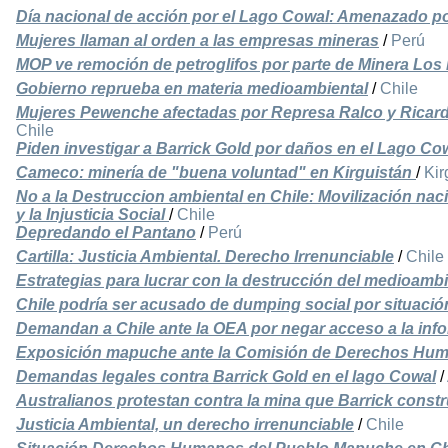
Día nacional de acción por el Lago Cowal: Amenazado po
Mujeres llaman al orden a las empresas mineras
/
Perú
MOP ve remoción de petroglifos por parte de Minera Los
Gobierno reprueba en materia medioambiental
/
Chile
Mujeres Pewenche afectadas por Represa Ralco y Ricar
Chile
Piden investigar a Barrick Gold por daños en el Lago Co
Cameco: minería de "buena voluntad" en Kirguistán
/
Kir
No a la Destruccion ambiental en Chile: Movilización nac
y la Injusticia Social
/
Chile
Depredando el Pantano
/
Perú
Cartilla: Justicia Ambiental. Derecho Irrenunciable
/
Chile
Estrategias para lucrar con la destrucción del medioamb
Chile podría ser acusado de dumping social por situaci
Demandan a Chile ante la OEA por negar acceso a la inf
Exposición mapuche ante la Comisión de Derechos Hu
Demandas legales contra Barrick Gold en el lago Cowal
/
Australianos protestan contra la mina que Barrick const
Justicia Ambiental, un derecho irrenunciable
/
Chile