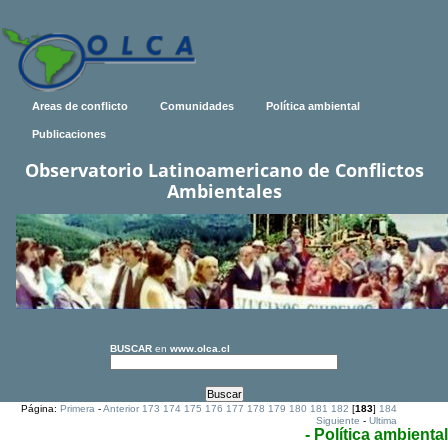
Areas de conflicto
Comunidades
Política ambiental
Publicaciones
Observatorio Latinoamericano de Conflictos
Ambientales
BUSCAR
en
www.olca.cl
Página:
Primera
-
Anterior
173
174
175
176
177
178
179
180
181
182
[
183
]
184
Siguiente
-
Ultima
- Política ambiental