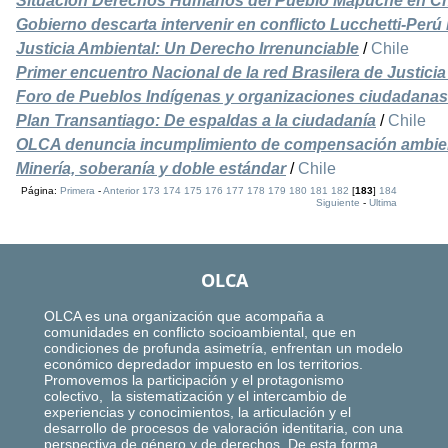
Situación Derechos Humanos del Pueblo Mapuche en Ch
Gobierno descarta intervenir en conflicto Lucchetti-Perú 
Justicia Ambiental: Un Derecho Irrenunciable
/
Chile
Primer encuentro Nacional de la red Brasilera de Justici
Foro de Pueblos Indígenas y organizaciones ciudadanas
Plan Transantiago: De espaldas a la ciudadanía
/
Chile
OLCA denuncia incumplimiento de compensación ambient
Minería, soberanía y doble estándar
/
Chile
Página:
Primera
-
Anterior
173
174
175
176
177
178
179
180
181
182
[
183
]
184
Siguiente
-
Ultima
OLCA
OLCA es una organización que acompaña a
comunidades en conflicto socioambiental, que en
condiciones de profunda asimetría, enfrentan un modelo
económico depredador impuesto en los territorios.
Promovemos la participación y el protagonismo
colectivo, la sistematización y el intercambio de
experiencias y conocimientos, la articulación y el
desarrollo de procesos de valoración identitaria, con una
perspectiva de género y de derechos. De esta forma