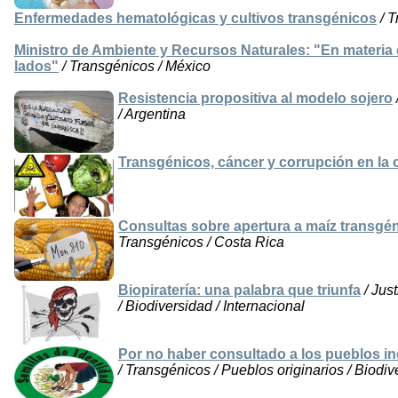
Enfermedades hematológicas y cultivos transgénicos
/ T
Ministro de Ambiente y Recursos Naturales: "En materia
lados"
/ Transgénicos / México
Resistencia propositiva al modelo sojero
/ Argentina
Transgénicos, cáncer y corrupción en la 
Consultas sobre apertura a maíz transgé
Transgénicos / Costa Rica
Biopiratería: una palabra que triunfa
/ Just
/ Biodiversidad / Internacional
Por no haber consultado a los pueblos in
/ Transgénicos / Pueblos originarios / Biodi