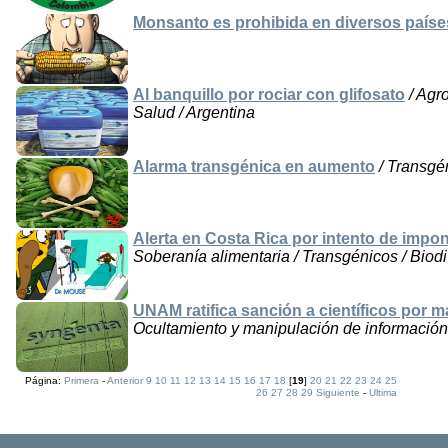
Monsanto es prohibida en diversos país
Al banquillo por rociar con glifosato
/ Agro
Salud / Argentina
Alarma transgénica en aumento
/ Transgé
Alerta en Costa Rica por intento de impo
Soberanía alimentaria / Transgénicos / Biod
UNAM ratifica sanción a científicos por 
Ocultamiento y manipulación de información
Página:
Primera
-
Anterior
9
10
11
12
13
14
15
16
17
18
[
19
]
20
21
22
23
24
25
26
27
28
29
Siguiente
-
Ultima