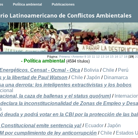
es
Política ambiental
Publicaciones
rio Latinoamericano de Conflictos Ambientales
Página:
Primera
-
Anterior
9
10
11
12
13
14
15
16
17
18
[
19
]
2
- Política ambiental
(4594 títulos)
Energéticos. Censat - Ocmal - Olca
/
Bolivia
/
Chile
/
Perú
s y la libertad de Paul Watson
/
Chile
/
Japón
/
Dinamarca
 una derrota: los inteligentes extractivistas y los bobos
acional
cional, la caza de ballenas y el status quo(rum)
/
Internacio
eclara la inconstitucionalidad de Zonas de Empleo y Desa
s
ó deuda y podrá votar en la CBI por la protección de las ba
Constitucional emite sentencia ya!
/
Ecuador
/
Japón
 por cumplimiento de ley anticorrupción
/
Chile
/
Estados 