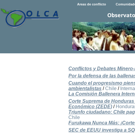
Areas de conflicto
Comunidad
Observato
Conflictos y Debates Minero-
Por la defensa de las ballena
Cuando el progresismo piensa
ambientalistas
/
Chile
/
Intern
La Comisión Ballenera Interna
Corte Suprema de Honduras d
Económico (ZEDE)
/
Hondura
Triunfo ciudadano: Chile pag
Chile
Furukawa Nunca Más: ¡Corte 
SEC de EEUU investiga a SQM