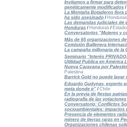
Invitamos a firmar para deten
genéticamente modificados
La Montaña Botaderos llora 
ha sido asesinado
/
Hondura
Las demandas judiciales de 
Honduras
/
Honduras
/
Estado
Conversatorios “Mujeres y c
Más de 65 organizaciones de 
Comisión Ballenera Internaci
La campaña millonaria de la 
Seminario “Interés PRIVADO
Utilidad Publica en América 
Nueva Caravana por Palestin
Palestina
Barrick Gold no puede lavar 
Eduardo Gudynas, experto en
meta donde ir”
/
Chile
En la previa de fiestas patr
radiografía de las votaciones
Conversatorio: Conflictos So
socioambientales: impactos 
Presencia de elementos radi
minero de tierras raras en P
Organizaciones chilenas soli