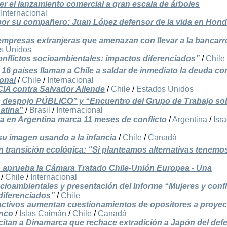
er el lanzamiento comercial a gran escala de árboles
/
Internacional
por su compañero: Juan López defensor de la vida en Hon
s
empresas extranjeras que amenazan con llevar a la bancarr
s Unidos
onflictos socioambientales: impactos diferenciados”
/
Chile
16 países llaman a Chile a saldar de inmediato la deuda con
onal
/
Chile
/
Internacional
CIA contra Salvador Allende
/
Chile
/
Estados Unidos
, despojo PÚBLICO” y “Encuentro del Grupo de Trabajo so
Latina”
/
Brasil
/
Internacional
a en Argentina marca 11 meses de conflicto
/
Argentina
/
Isra
su imagen usando a la infancia
/
Chile
/
Canadá
 transición ecológica: “Si planteamos alternativas tenemo
ias aprueba la Cámara Tratado Chile-Unión Europea - Una
/
Chile
/
Internacional
cioambientales y presentación del Informe “Mujeres y confl
diferenciados”
/
Chile
activos aumentan cuestionamientos de opositores a proyec
enco
/
Islas Caimán
/
Chile
/
Canadá
citan a Dinamarca que rechace extradición a Japón del def