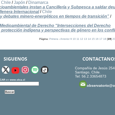
/
Chile
/
Japón
/
Dinamarca
ioambientales instan a Cancillería y Subpesca a saldar de
llenera Internacional
/
Chile
s y debates minero-energéticos en tiempos de transición”
/
l Medioambiental de Derecho “Intersecciones del Derecho
, protección indígena y perspectivas de género en los confl
Página:
Primera
-
Anterior
9
10
11
12
13
14
15
16
17
18
[
19
]
2
SIGUENOS
CONTACTANO
Compañía de Jesús 254
Santiago, Chile.
Tel: 56.2.33654873
CAR
en
www.olca.cl
observatorio@ol