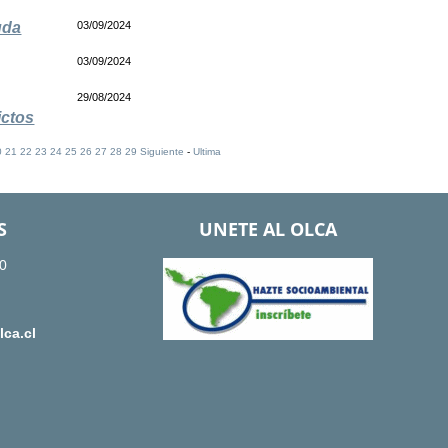
uda
03/09/2024
03/09/2024
29/08/2024
ictos
0
21
22
23
24
25
26
27
28
29
Siguiente
-
Ultima
S
UNETE AL OLCA
0
ca.cl