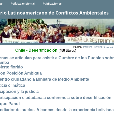
es
Política ambiental
Publicaciones
rio Latinoamericano de Conflictos Ambientales
Página:
Primera
-
Anterior
9
10
11
Chile - Desertificación
(488 títulos)
enas se articulan para asistir a Cumbre de los Pueblos sob
bamba
ierto florido
con Posición Ambigua
entro ciudadano a Ministra de Medio Ambiente
ticia climática
cipación y la justicia
articipación ciudadana a conferencia sobre desertificación
sque Panul
diador de suelos. Alcances desde la experiencia boliviana