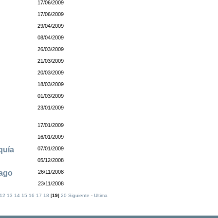
17/06/2009
17/06/2009
29/04/2009
08/04/2009
26/03/2009
21/03/2009
20/03/2009
18/03/2009
n
01/03/2009
23/01/2009
17/01/2009
16/01/2009
equía
07/01/2009
05/12/2008
iago
26/11/2008
23/11/2008
12
13
14
15
16
17
18
[
19
]
20
Siguiente
-
Ultima