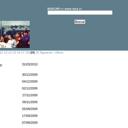
BUSCAR
en
www.olca.cl
12
13
14
15
16
17
18
[
19
]
20
Siguiente
-
Ultima
re
31/03/2010
30/12/2009
04/12/2009
02/12/2009
27/11/2009
09/11/2009
25/09/2009
17/09/2009
07/08/2009