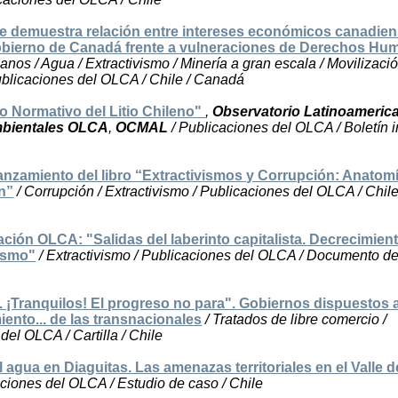
e demuestra relación entre intereses económicos canadien
gobierno de Canadá frente a vulneraciones de Derechos H
os / Agua / Extractivismo / Minería a gran escala / Movilización
ublicaciones del OLCA / Chile / Canadá
o Normativo del Litio Chileno"
,
Observatorio Latinoameric
mbientales OLCA
,
OCMAL
/ Publicaciones del OLCA / Boletín i
 lanzamiento del libro “Extractivismos y Corrupción: Anatom
ón”
/ Corrupción / Extractivismo / Publicaciones del OLCA / Chile
ción OLCA: "Salidas del laberinto capitalista. Decrecimien
vismo"
/ Extractivismo / Publicaciones del OLCA / Documento de 
... ¡Tranquilos! El progreso no para". Gobiernos dispuestos 
iento... de las transnacionales
/ Tratados de libre comercio /
del OLCA / Cartilla / Chile
 agua en Diaguitas. Las amenazas territoriales en el Valle d
ciones del OLCA / Estudio de caso / Chile