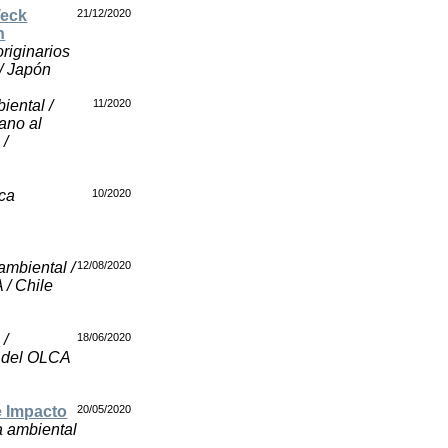
Teck
21/12/2020
n
originarios
 / Japón
iental /
11/2020
ano al
 /
ica
10/2020
 ambiental /
12/08/2020
 / Chile
a
/
18/06/2020
s del OLCA
e Impacto
20/05/2020
ca ambiental