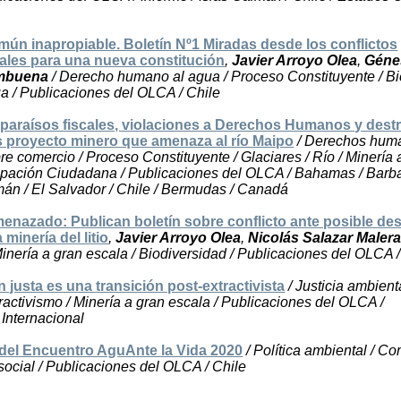
ún inapropiable. Boletín Nº1 Miradas desde los conflictos
ales para una nueva constitución
,
Javier Arroyo Olea
,
Géne
mbuena
/ Derecho humano al agua / Proceso Constituyente / B
a / Publicaciones del OLCA / Chile
paraísos fiscales, violaciones a Derechos Humanos y dest
s proyecto minero que amenaza al río Maipo
/ Derechos huma
bre comercio / Proceso Constituyente / Glaciares / Río / Minería 
cipación Ciudadana / Publicaciones del OLCA / Bahamas / Barba
imán / El Salvador / Chile / Bermudas / Canadá
nazado: Publican boletín sobre conflicto ante posible de
 minería del litio
,
Javier Arroyo Olea
,
Nicolás Salazar Maler
nería a gran escala / Biodiversidad / Publicaciones del OLCA /
n justa es una transición post-extractivista
/ Justicia ambienta
tractivismo / Minería a gran escala / Publicaciones del OLCA /
 Internacional
 del Encuentro AguAnte la Vida 2020
/ Política ambiental / 
 social / Publicaciones del OLCA / Chile