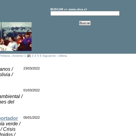
BUSCAR
en
www.olca.cl
Primera
-
Anterior
1
[
2
]
3
4
5
6
Siguiente
-
Ultima
anos /
23/03/2022
livia /
01/03/2022
 ambiental /
nes del
portador
05/01/2022
ía verde /
/ Crisis
Unidos /