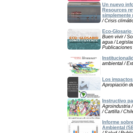
Un nuevo inf
Resources rev
simplemente 
/ Crisis climá
Eco-Glosario C
Buen vivir / S
agua / Legislac
Publicaciones
Institucionali
ambiental / Ex
Los impactos
Apropiación de
Instructivo p
Agroindustria 
/ Cartilla / Chil
Informe sobre
Ambiental (S
/ Salud / Publ