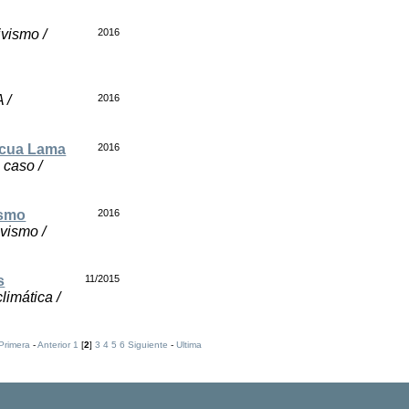
ivismo /
2016
 /
2016
ascua Lama
2016
 caso /
ismo
2016
ivismo /
s
11/2015
limática /
Primera
-
Anterior
1
[
2
]
3
4
5
6
Siguiente
-
Ultima