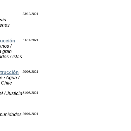
23/12/2021
sis
ienes
rucción
11/11/2021
nos /
a gran
dos / Islas
strucción
20/08/2021
as
/ Agua /
 Chile
l / Justicia
31/03/2021
Comunidades
26/01/2021