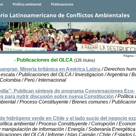
es
Política ambiental
Publicaciones
rio Latinoamericano de Conflictos Ambientales
Página:
- Publicaciones del OLCA
(126 títulos)
sangran. Minería británica en América Latina
/ Derechos hum
escala / Publicaciones del OLCA / Investigacion / Argentina / Bo
/ Colombia / Perú / Internacional
illa”: Publican síntesis de programa Conversaciones Eco-
s para nutrir discusión sobre nueva Constitución
/ Política
biental / Proceso Constituyente / Bienes comunes / Publicacio
 de hidrógeno verde en Chile y el lado sucio del negocio ex
olítica ambiental / Proceso Constituyente / Corrupción / Econom
 manipulación de información / Energía / Soberanía Energética 
blicaciones del OLCA / Informe / Islas Caimán / Chile / Estados 