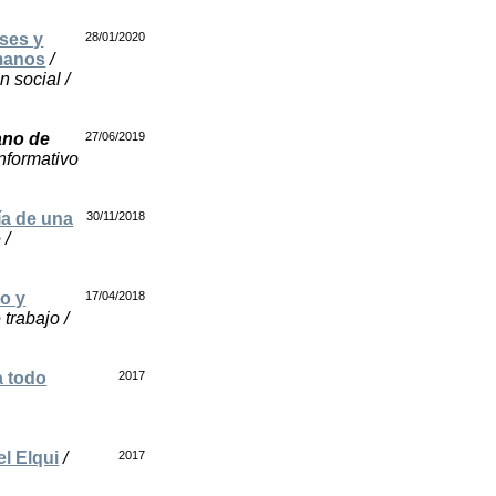
ses y
28/01/2020
umanos
/
 social /
ano de
27/06/2019
nformativo
ía de una
30/11/2018
 /
to y
17/04/2018
trabajo /
a todo
2017
el Elqui
/
2017