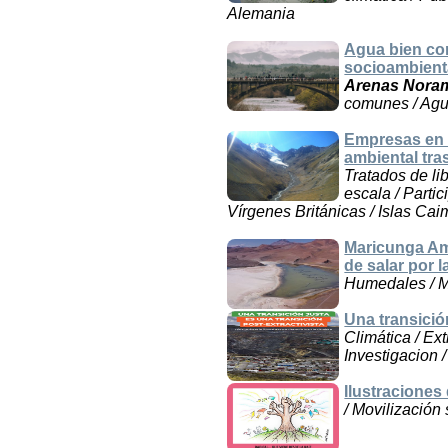
Alemania
Agua bien com
socioambient
Arenas Nora
comunes / Agu
Empresas en 
ambiental tra
Tratados de li
escala / Parti
Vírgenes Británicas / Islas Ca
Maricunga Ame
de salar por la
Humedales / Mi
Una transició
Climática / Ex
Investigacion /
Ilustraciones
/ Movilización