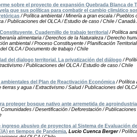
orme sobre el proyecto de expansión Quebrada Blanca de 
ela que sus políticas para combatir el cambio climático so
retóricas
/ Política ambiental / Minería a gran escala / Pueblos 
tica / Publicaciones del OLCA / Estudio de caso / Chile / Canadá
onstituyente. Cuadernillo de trabajo territorial
/ Política amb
oberanía alimentaria / Derechos de la Naturaleza / Derecho hum
ión ambiental / Proceso Constituyente / Planificación Territorial
 del OLCA / Documento de trabajo / Chile
dad del dialogo territorial. La privatización del diálogo
/ Polít
tractivismo / Publicaciones del OLCA / Estudio de caso / Chile
 ambientales del Plan de Reactivación Económica
/ Política
 tierras y agua / Extractivismo / Salud / Publicaciones del OLCA
ara proteger bosque nativo ante arremetida de agroindustri
/ Comunidades / Desertificación / Deforestación / Publicacione
e
 ingreso abusivo de proyectos al Sistema de Evaluación d
EIA) en tiempos de Pandemia
,
Lucio Cuenca Berger
/ Políti
icaciones del OLCA / Chile