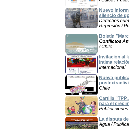
Nuevo inform
silencio de 
Derechos human
Represión / P
Boletín "Marc
Conflictos A
/ Chile
Invitación al
íntima relaci
Internacional
Nueva publica
postextracti
Chile
Cartilla "TPP
para el crecim
Publicaciones 
La disputa del
Agua / Publica