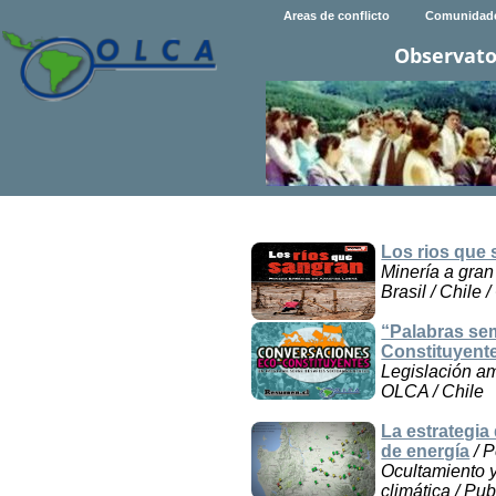
Areas de conflicto
Comunidad
Observato
Los rios que 
Minería a gran 
Brasil / Chile 
“Palabras sem
Constituyente
Legislación am
OLCA / Chile
La estrategia
de energía
/ P
Ocultamiento y
climática / Pu