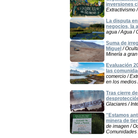
inversiones c
Extractivismo 
La disputa en
negocios, la 
agua / Agua / 
Suma de irreg
Miguel
/ Ocult
Minería a gran
Evaluación 20
las comunid
comercio / Ext
en los medios 
Tras cierre d
desprotección
Glaciares / Int
“Estamos ant
minera de tie
de imagen / Oc
Comunidades / 