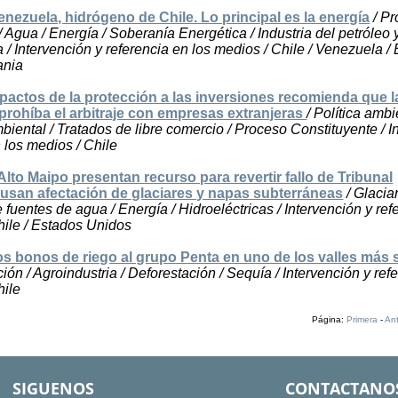
enezuela, hidrógeno de Chile. Lo principal es la energía
/ Pr
 Agua / Energía / Soberanía Energética / Industria del petróleo y
a / Intervención y referencia en los medios / Chile / Venezuela /
ania
pactos de la protección a las inversiones recomienda que 
prohíba el arbitraje con empresas extranjeras
/ Política ambi
biental / Tratados de libre comercio / Proceso Constituyente / I
n los medios / Chile
Alto Maipo presentan recurso para revertir fallo de Tribunal
usan afectación de glaciares y napas subterráneas
/ Glaciar
 fuentes de agua / Energía / Hidroeléctricas / Intervención y ref
hile / Estados Unidos
os bonos de riego al grupo Penta en uno de los valles más
ión / Agroindustria / Deforestación / Sequía / Intervención y ref
hile
Página:
Primera
-
Ant
SIGUENOS
CONTACTANO