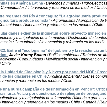
hinas en América Latina
/ Derechos humanos / Hidroeléctricas
/ Comunidades / Intervención y referencia en los medios / Chile 
tre regantes del Río Aconcagua: “La agroindustria produc
agricultura produce comida”
/ Agroindustria / Apropiación de ti
Comunidades / Intervención y referencia en los medios / Chile
ularidades extiende la inquietud sobre proyecto minero en 
amiento y manipulación de información / Destrucción de fuentes
 escala / Comunidades / Intervención y referencia en los medios
22: Entre el “ecologismo” del gobierno y la resistencia amb
ades
,
Javier Karmy Bolton
/ Política ambiental / Tratados de li
ractivismo / Comunidades / Movilización social / Intervención y 
/ Chile
e la Unidad de Glaciología y Nieves por parte del MOP: Crece
 de los glaciares en Chile
/ Política ambiental / Bienes comun
ervención y referencia en los medios / Chile
e una burda campaña de desinformación en Penco”: Critic
rras raras Aclara por cuestionado despliegue de propagand
ultamiento y manipulación de información / Minería a gran esca
Intervención y referencia en los medios / Chile / Canadá / Re