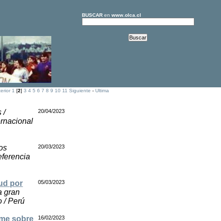
BUSCAR
en
www.olca.cl
erior
1
[
2
]
3
4
5
6
7
8
9
10
11
Siguiente
-
Ultima
 /
20/04/2023
ernacional
hos
20/03/2023
eferencia
ud por
05/03/2023
a gran
o / Perú
rme sobre
16/02/2023