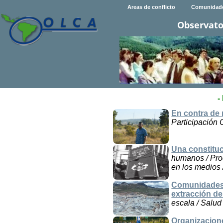
Areas de conflicto
Comunidad
Observato
-
En contra de 
Participación 
Una constitu
humanos / Proc
en los medios 
Comunidades 
extracción de
escala / Salud
Organizacion