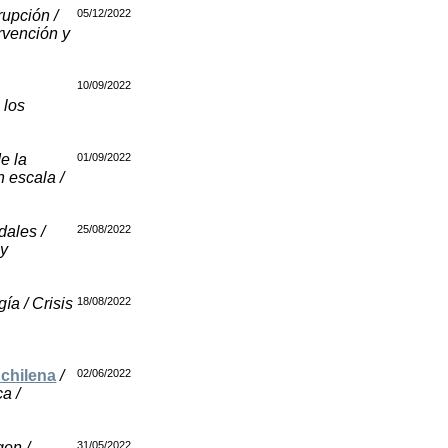
rupción /
05/12/2022
rvención y
10/09/2022
 los
e la
01/09/2022
 escala /
ales /
25/08/2022
 y
ía / Crisis
18/08/2022
 chilena
/
02/06/2022
a /
gen /
31/05/2022