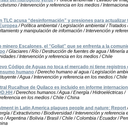
ctivismo / Intervención y referencia en los medios / Internaciona
in TLC acusa “desinformación” y presiones para actualizar 
 Europea
/ Política ambiental / Legislación ambiental / Tratados 
ltamiento y manipulación de información / Intervención y refere
minero Escalones, el “Goliat” que se enfrenta a la comuni
ipo
/ Glaciares / Río / Destrucción de fuentes de agua / Minería 
idades / Intervención y referencia en los medios / Chile
evo Código de Aguas no toca el mercado ni tiene registros
 consumo humano
/ Derecho humano al agua / Legislación ambie
tuyente / Agua / Intervención y referencia en los medios / Chile
ral Rucalhue de Quilaco es incluido en informe internacion
 DD.HH
/ Derechos humanos / Agua / Energía / Hidroeléctricas /
 referencia en los medios / Chile / China
tment in Latin America plagues people and nature: Report
/
rgía / Extractivismo / Biodiversidad / Intervención y referencia 
 / Argentina / Bolivia / Brasil / Chile / Colombia / Ecuador / Per
hina