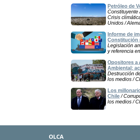
Petróleo de V
Constituyente /
Crisis climátic
Unidos / Alem
Informe de im
Constitución 
Legislación am
y referencia e
Opositores a 
Ambiental: ac
Destrucción de
los medios / C
Los millonari
Chile
/ Corrupc
los medios / C
OLCA