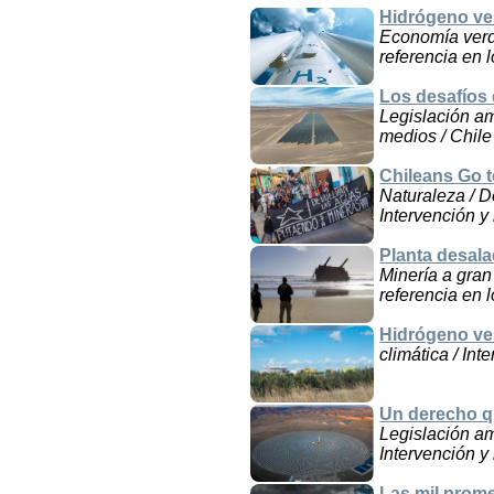
Hidrógeno ve
Economía verde
referencia en 
Los desafíos 
Legislación amb
medios / Chile
Chileans Go t
Naturaleza / D
Intervención y
Planta desal
Minería a gran
referencia en 
Hidrógeno ve
climática / Int
Un derecho qu
Legislación am
Intervención y
Las mil prom