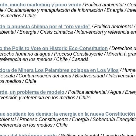
rde, mucho marketing y poco verde
/ Política ambiental / Cor
 / Ocultamiento y manipulación de información / Energía / Inte
los medios / Chile
de la apuesta chilena por el “oro verde”
/ Política ambiental /
iental / Energía / Crisis climática / Intervención y referencia en
o the Polls to Vote on Historic Eco-Constitution
/ Derechos d
erecho humano al agua / Proceso Constituyente / Minería a gran
 referencia en los medios / Chile / Canadá
adora de Minera Los Pelambres colapsa en Los Vilos
/ Humed
 escala / Contaminación del agua / Biodiversidad / Intervención
los medios / Chile
rde, un problema de modelo
/ Política ambiental / Agua / Energ
ervención y referencia en los medios / Chile
e sostiene los demás: la energía en la nueva Constitución
biental / Proceso Constituyente / Energía / Soberanía Energétic
 referencia en los medios / Chile
esas del hidrógeno verde
/ Política ambiental / Lavado de ima