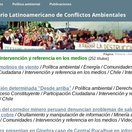
es
Política ambiental
Publicaciones
rio Latinoamericano de Conflictos Ambientales
Página:
Primera
-
Ant
 Intervención y referencia en los medios
(252 títulos)
molinos de viento
/ Política ambiental / Energía / Comunidades
Ciudadana / Intervención y referencia en los medios / Chile / Int
ción determinada “Desde arriba”
/ Política ambiental / Derec
eso Constituyente / Participación Ciudadana / Intervención y r
/ Chile
del corredor minero peruano denuncian problemas de sal
 cobre
/ Ocultamiento y manipulación de información / Minería 
 / Comunidades / Intervención y referencia en los medios / Vide
es presentan en Ginebra caso de Central Rucalhue en info