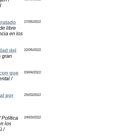
l
tratado
27/05/2022
de libre
ncia en los
dad del
22/05/2022
a gran
 con que
03/04/2022
ntal /
al por
25/03/2022
 Política
24/03/2022
en los
ú /