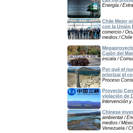
Energía / Extra
Chile Mejor s
con la Unión
comercio / Ocu
medios / Chile
Megaproyecto 
Cajón del Ma
escala / Comun
Por qué el nu
priorizar el
Proceso Consti
Proyecto Cent
violación de
Intervención y
Chinese inves
ambiental / Ene
medios / México
Venezuela / C