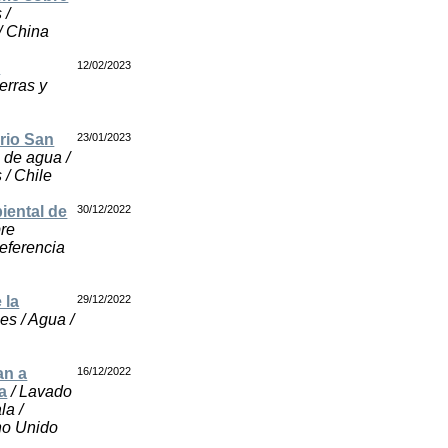
 /
/ China
e
12/02/2023
erras y
rio San
23/01/2023
 de agua /
 / Chile
iental de
30/12/2022
bre
referencia
 la
29/12/2022
es / Agua /
an a
16/12/2022
a
/ Lavado
la /
ino Unido