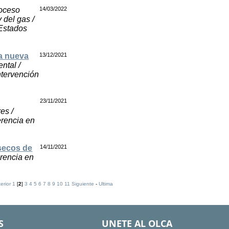
oceso
14/03/2022
 del gas /
 Estados
la nueva
13/12/2021
ental /
ntervención
23/11/2021
es /
erencia en
 secos de
14/11/2021
erencia en
erior
1
[
2
]
3
4
5
6
7
8
9
10
11
Siguiente
-
Ultima
S
UNETE AL OLCA