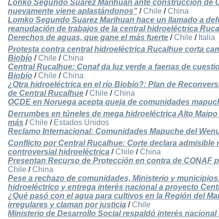
Lonko Segundo Suarez Marihuan ante construcción de Ce
nuevamente viene aplastándonos”
/
Chile
/
China
Lomko Segundo Suarez Marihuan hace un llamado a defen
reanudación de trabajos de la central hidroeléctrica Ruc
Derechos de aguas, que gane el más fuerte
/
Chile
/
Italia
Protesta contra central hidroeléctrica Rucalhue corta ca
Biobío
/
Chile
/
China
Central Rucalhue: Conaf da luz verde a faenas de cuestio
Biobío
/
Chile
/
China
¿Otra hidroeléctrica en el río Biobío?: Plan de Reconve
de Central Rucalhue
/
Chile
/
China
OCDE en Noruega acepta queja de comunidades mapuche
Derrumbes en túneles de mega hidroeléctrica Alto Maipo 
más
/
Chile
/
Estados Unidos
Reclamo Internacional: Comunidades Mapuche del Wenule
Conflicto por Central Rucalhue: Corte declara admisible
controversial hidroeléctrica
/
Chile
/
China
Presentan Recurso de Protección en contra de CONAF po
Chile
/
China
Pese a rechazo de comunidades, Ministerio y municipios
hidroeléctrico y entrega interés nacional a proyecto Cen
¿Qué pasó con el agua para cultivos en la Región del Ma
irregulares y claman por justicia
/
Chile
Ministerio de Desarrollo Social respaldó interés naciona