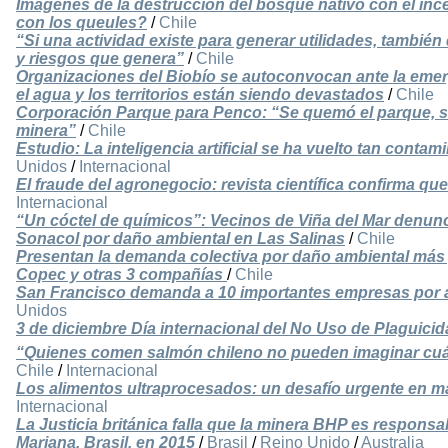
Imágenes de la destrucción del bosque nativo con el inc
con los queules?
/
Chile
“Si una actividad existe para generar utilidades, tambié
y riesgos que genera”
/
Chile
Organizaciones del Biobío se autoconvocan ante la emer
el agua y los territorios están siendo devastados
/
Chile
Corporación Parque para Penco: “Se quemó el parque, se
minera”
/
Chile
Estudio: La inteligencia artificial se ha vuelto tan cont
Unidos
/
Internacional
El fraude del agronegocio: revista científica confirma qu
Internacional
“Un cóctel de químicos”: Vecinos de Viña del Mar denun
Sonacol por daño ambiental en Las Salinas
/
Chile
Presentan la demanda colectiva por daño ambiental más g
Copec y otras 3 compañías
/
Chile
San Francisco demanda a 10 importantes empresas por 
Unidos
3 de diciembre Día internacional del No Uso de Plaguicid
“Quienes comen salmón chileno no pueden imaginar cuá
Chile
/
Internacional
Los alimentos ultraprocesados: un desafío urgente en ma
Internacional
La Justicia británica falla que la minera BHP es responsab
Mariana, Brasil, en 2015
/
Brasil
/
Reino Unido
/
Australia