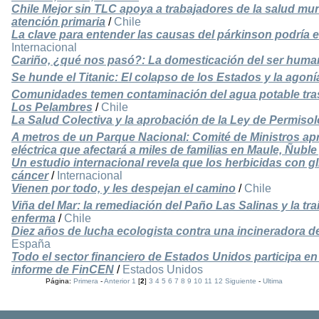
Chile Mejor sin TLC apoya a trabajadores de la salud mun
atención primaria
/
Chile
La clave para entender las causas del párkinson podría 
Internacional
Cariño, ¿qué nos pasó?: La domesticación del ser human
Se hunde el Titanic: El colapso de los Estados y la agoní
Comunidades temen contaminación del agua potable tras
Los Pelambres
/
Chile
La Salud Colectiva y la aprobación de la Ley de Permisol
A metros de un Parque Nacional: Comité de Ministros ap
eléctrica que afectará a miles de familias en Maule, Ñuble
Un estudio internacional revela que los herbicidas con gl
cáncer
/
Internacional
Vienen por todo, y les despejan el camino
/
Chile
Viña del Mar: la remediación del Paño Las Salinas y la tra
enferma
/
Chile
Diez años de lucha ecologista contra una incineradora d
España
Todo el sector financiero de Estados Unidos participa en 
informe de FinCEN
/
Estados Unidos
Página:
Primera
-
Anterior
1
[
2
]
3
4
5
6
7
8
9
10
11
12
Siguiente
-
Ultima