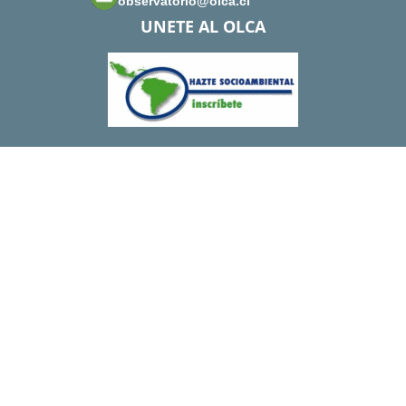
observatorio@olca.cl
UNETE AL OLCA