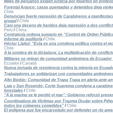
Miles de peruanos exigen justicia por muertos en protest
Forestal Arauco: casas quemadas y detenidos deja viole
Chile
Denuncian fuerte represión de Carabineros a manifestaci
grupal
/
Chile
Casi una decena de heridos deja represión a dos conflic
Perú
/
China
Contraloría ordena sumario en “Control de Orden Públi
informe de auditoría
/
Chile
Héctor Llaitul: “Esta es una condena política contra el
Chile
A la sombra de la dictadura: La multiplicación de conflic
Militares se retiran de comunidad antiminera de Ecuador 
Ecuador
/
Canadá
Nueva jornada de resistencia contra la minería en Ecuad
Trabajadores se solidarizan con comunidades antiminer
Alto Biobío: Comunidad de Trapa Trapa en alerta ante a
Laja y San Rosendo: Corte Suprema condena a carabinero
forestales
/
Chile
“A la marina se le perdió el mar”: Gobierno reforzó presen
Coordinadora de Victimas por Trauma Ocular sobre Piñer
todos los crímenes cometidos”
/
Chile
El indígena que fue encarcelado por defender un río amen