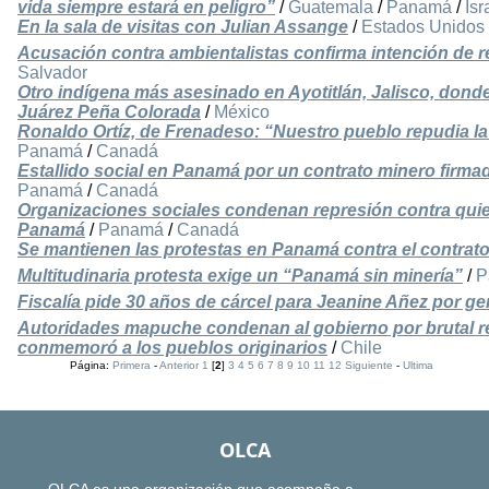
vida siempre estará en peligro”
/
Guatemala
/
Panamá
/
Isr
En la sala de visitas con Julian Assange
/
Estados Unidos
Acusación contra ambientalistas confirma intención de re
Salvador
Otro indígena más asesinado en Ayotitlán, Jalisco, dond
Juárez Peña Colorada
/
México
Ronaldo Ortíz, de Frenadeso: “Nuestro pueblo repudia la
Panamá
/
Canadá
Estallido social en Panamá por un contrato minero firm
Panamá
/
Canadá
Organizaciones sociales condenan represión contra qui
Panamá
/
Panamá
/
Canadá
Se mantienen las protestas en Panamá contra el contrat
Multitudinaria protesta exige un “Panamá sin minería”
/
P
Fiscalía pide 30 años de cárcel para Jeanine Añez por g
Autoridades mapuche condenan al gobierno por brutal re
conmemoró a los pueblos originarios
/
Chile
Página:
Primera
-
Anterior
1
[
2
]
3
4
5
6
7
8
9
10
11
12
Siguiente
-
Ultima
OLCA