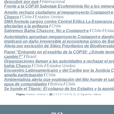
descubrir por qué
/
Internacional
Frente a la COP30 Sabotaje Ecofeminista No a los mineral
Amplio rechazo ciudadano al megaproyecto Copiaport-e
Chasco
/
Chile
/
Estados Unidos
SMA formula cargos contra Central Eólica La Esperanza
afectarían a la avifauna
/
Chile
Salvemos Bahía Chascos: No a Copiaport-e
/
Chile
/
Esta
Autoridades aprueban megaproyecto Copiaport-e dando 
implicará un daño irreversible al ecosistema único de B
Alerta por exclusión de Sitios Prioritarios de Biodiversid
Panel “Entrando en el espíritu de la COP30: ¿Dónde termi
cambio?”
/
Brasil
Organizaciones llaman a las autoridades a rechazar el p
bahía Chasco
/
Chile
/
Estados Unidos
Encuentro Latinoamericano y del Caribe por la Justicia 
amplia participación
/
Chile
Ambientalista alerta que explotación del litio hunde el sa
agua de comunidades
/
Bolivia
/
Chile
Se hunde el Titanic: El colapso de los Estados y la agoní
Página:
Primera
-
Anterior
1
[
2
]
3
4
5
6
7
8
9
10
11
12
Siguiente
-
Ultima