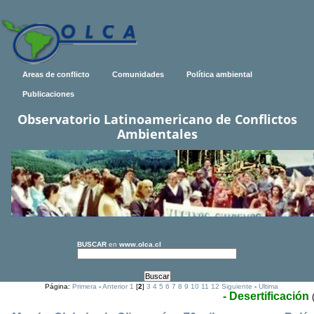
Areas de conflicto
Comunidades
Política ambiental
Publicaciones
Observatorio Latinoamericano de Conflictos
Ambientales
BUSCAR
en
www.olca.cl
Página:
Primera
-
Anterior
1
[
2
]
3
4
5
6
7
8
9
10
11
12
Siguiente
-
Ultima
- Desertificación