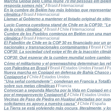
Marcha Global pelo Clima reúne 70 mil pessoas em Belém 
resposta somos nós”
/
Brasil
/
Internacional
En la cumbre de Belém hay más lobistas que representant
climática
/
Brasil
/
Internacional
Llaman al Gobierno a mantener el listado original de sitios
Lucio Cuenca cuestiona stand de Chile en la COP30: “Le
de la crisis climática”
/
Brasil
/
Chile
/
Internacional
Cumbre de los Pueblos comienza en Belém con una manife
climática
/
Brasil
/
Internacional
El Pabellón de Chile en la COP 30 es financiado por un 
nacionales y transnacionales contaminantes
/
Brasil
/
Chi
COP30: La sociedad civil exige el fin de la inacción climá
COP30: Qué esperar de la cumbre mundial sobre cambio 
Cómo el militarismo y el greenwashing determinan las rela
con Palestina en Brasil
/
Brasil
/
Estados Unidos
/
Israel
/
Pa
Nueva marcha en Copiapó en defensa de Bahía Chasco 
Copiaport-e
/
Chile
/
Estados Unidos
“Una señal contundente”: condenan en Francia a Total
sobre sus metas climáticas
/
Francia
Convocan a segunda Marcha por la Vida en Copiapó en
por el megaproyecto Copiaport-E
/
Chile
/
Estados Unidos
Vecinas de Paso de Piedra en Hualqui afectadas por supe
solicitamos es apoyo a nuestra causa”
/
Chile
/
España
La Tierra se está volviendo más oscura, literalmente, y lo