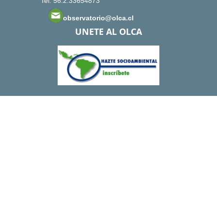
Tel: 56.2.33654873
observatorio@olca.cl
UNETE AL OLCA