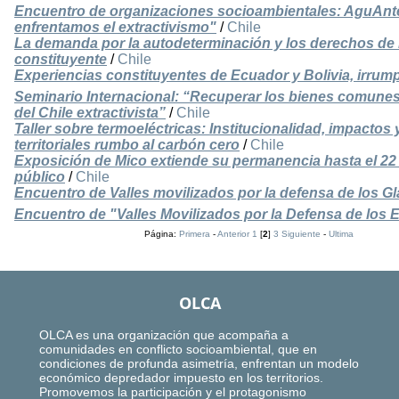
Encuentro de organizaciones socioambientales: AguAnte 
enfrentamos el extractivismo"
/
Chile
La demanda por la autodeterminación y los derechos de 
constituyente
/
Chile
Experiencias constituyentes de Ecuador y Bolivia, irrum
Seminario Internacional: “Recuperar los bienes comunes
del Chile extractivista”
/
Chile
Taller sobre termoeléctricas: Institucionalidad, impactos 
territoriales rumbo al carbón cero
/
Chile
Exposición de Mico extiende su permanencia hasta el 2
público
/
Chile
Encuentro de Valles movilizados por la defensa de los G
Encuentro de "Valles Movilizados por la Defensa de los 
Página:
Primera
-
Anterior
1
[
2
]
3
Siguiente
-
Ultima
OLCA
OLCA es una organización que acompaña a
comunidades en conflicto socioambiental, que en
condiciones de profunda asimetría, enfrentan un modelo
económico depredador impuesto en los territorios.
Promovemos la participación y el protagonismo