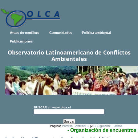
Areas de conflicto
Comunidades
Política ambiental
Publicaciones
Observatorio Latinoamericano de Conflictos
Ambientales
BUSCAR
en
www.olca.cl
Página:
Primera
-
Anterior
1
[
2
]
3
Siguiente
-
Ultima
- Organización de encuentros 