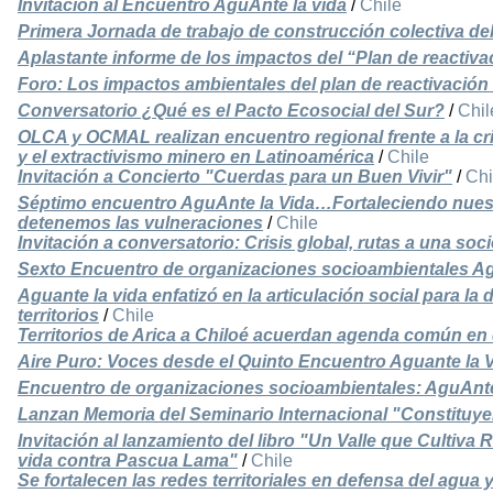
Invitación al Encuentro AguAnte la vida
/
Chile
Primera Jornada de trabajo de construcción colectiva de
Aplastante informe de los impactos del “Plan de reactiv
Foro: Los impactos ambientales del plan de reactivació
Conversatorio ¿Qué es el Pacto Ecosocial del Sur?
/
Chil
OLCA y OCMAL realizan encuentro regional frente a la cris
y el extractivismo minero en Latinoamérica
/
Chile
Invitación a Concierto "Cuerdas para un Buen Vivir"
/
Chi
Séptimo encuentro AguAnte la Vida…Fortaleciendo nuestra
detenemos las vulneraciones
/
Chile
Invitación a conversatorio: Crisis global, rutas a una so
Sexto Encuentro de organizaciones socioambientales Ag
Aguante la vida enfatizó en la articulación social para la 
territorios
/
Chile
Territorios de Arica a Chiloé acuerdan agenda común en 
Aire Puro: Voces desde el Quinto Encuentro Aguante la V
Encuentro de organizaciones socioambientales: AguAnte 
Lanzan Memoria del Seminario Internacional "Constituy
Invitación al lanzamiento del libro "Un Valle que Cultiva 
vida contra Pascua Lama"
/
Chile
Se fortalecen las redes territoriales en defensa del agua y