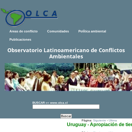
Areas de conflicto
Comunidades
Política ambiental
Publicaciones
Observatorio Latinoamericano de Conflictos
Ambientales
BUSCAR
en
www.olca.cl
Página:
Siguiente
-
Ultima
Uruguay - Apropiación de tie