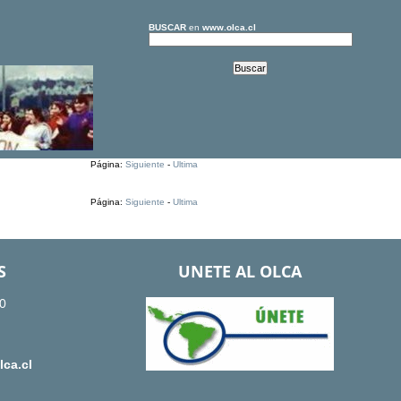
BUSCAR
en
www.olca.cl
Página:
Siguiente
-
Ultima
Página:
Siguiente
-
Ultima
S
UNETE AL OLCA
0
ca.cl