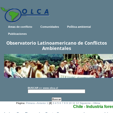
Areas de conflicto
Comunidades
Política ambiental
Publicaciones
Observatorio Latinoamericano de Conflictos
Ambientales
BUSCAR
en
www.olca.cl
Página:
Primera
-
Anterior
1
[
2
]
3
4
5
6
7
8
9
10
11
12
Siguiente
-
Ultima
Chile - Industria fore