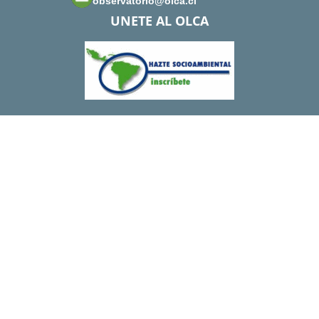
observatorio@olca.cl
UNETE AL OLCA