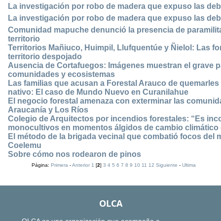
La investigación por robo de madera que expuso las debilid
La investigación por robo de madera que expuso las debilid
Comunidad mapuche denunció la presencia de paramilit
territorio
Territorios Mañiuco, Huimpil, Llufquentúe y Ñielol: Las f
territorio despojado
Ausencia de Cortafuegos: Imágenes muestran el grave p
comunidades y ecosistemas
Las familias que acusan a Forestal Arauco de quemarles
nativo: El caso de Mundo Nuevo en Curanilahue
El negocio forestal amenaza con exterminar las comunida
Araucanía y Los Ríos
Colegio de Arquitectos por incendios forestales: “Es in
monocultivos en momentos álgidos de cambio climático e
El método de la brigada vecinal que combatió focos del 
Coelemu
Sobre cómo nos rodearon de pinos
Página:
Primera
-
Anterior
1
[
2
]
3
4
5
6
7
8
9
10
11
12
Siguiente
-
Ultima
OLCA