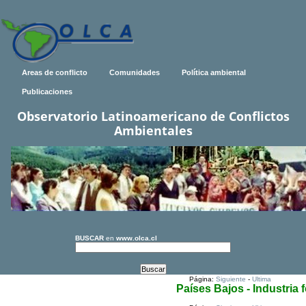
Areas de conflicto
Comunidades
Política ambiental
Publicaciones
Observatorio Latinoamericano de Conflictos
Ambientales
BUSCAR
en
www.olca.cl
Página:
Siguiente
-
Ultima
Países Bajos - Industria f