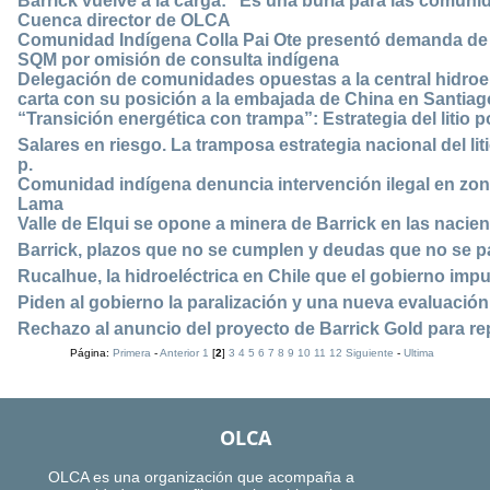
Barrick vuelve a la carga: “Es una burla para las comun
Cuenca director de OLCA
Comunidad Indígena Colla Pai Ote presentó demanda de n
SQM por omisión de consulta indígena
Delegación de comunidades opuestas a la central hidroe
carta con su posición a la embajada de China en Santiag
“Transición energética con trampa”: Estrategia del litio
Salares en riesgo. La tramposa estrategia nacional del lit
p.
Comunidad indígena denuncia intervención ilegal en zon
Lama
Valle de Elqui se opone a minera de Barrick en las nacient
Barrick, plazos que no se cumplen y deudas que no se 
Rucalhue, la hidroeléctrica en Chile que el gobierno im
Piden al gobierno la paralización y una nueva evaluación 
Rechazo al anuncio del proyecto de Barrick Gold para r
Página:
Primera
-
Anterior
1
[
2
]
3
4
5
6
7
8
9
10
11
12
Siguiente
-
Ultima
OLCA
OLCA es una organización que acompaña a