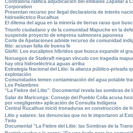
Contraloría ratifica adjudicación del embalse Zapallar a C
Corporation
Presentan recurso por ilegal declaratoria de interés naci
hidroeléctrico Rucalhue
El dilema del agua en la minería de tierras raras que bus
Triunfo ciudadano y de la comunidad Mapuche en la defen
suspende proyecto de empresa salmonera japonesa
Corte de Apelaciones admite recurso de comunidad indí
litio: acusan falta de buena fe
GloNi: Los eucaliptos híbridos que busca expandir el gra
Noruegos de Statkraft niegan vínculo con tragedia mapu
hay otra hidroeléctrica aguas arriba
Estrategia Nacional del Litio: la alianza público-privada
explotación
Comunidades temen contaminación del agua potable tras
Los Pelambres
“La Fiebre del Litio”: Documental revela las sombras de l
Salar de Maricunga: Consejo del Pueblo Colla acusa ho
por «negligente» aplicación de Consulta Indígena
Central Rucalhue inició tronaduras en construcción de hid
Litio y salares: las denuncias que no le importaron al Es
Tinto
Documental “La Fiebre del Litio: las Sombras de la Trans