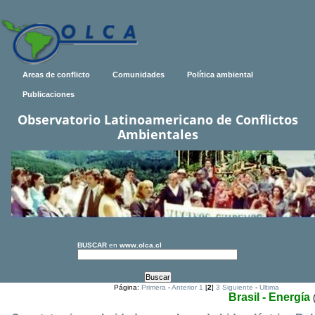
Areas de conflicto
Comunidades
Política ambiental
Publicaciones
Observatorio Latinoamericano de Conflictos
Ambientales
BUSCAR
en
www.olca.cl
Página:
Primera
-
Anterior
1
[
2
]
3
Siguiente
-
Ultima
Brasil - Energía