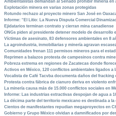
Ambientalistas demandan al Senado prohibir minería en 
Explotación minera en varias zonas protegidas
Rotundo rechazo al proyecto minero San José en Oaxac
Informe: “El Litio: La Nueva Disputa Comercial Dinamiza
Ejidatarios terminan contrato y cierran mina canadiense
ONGs piden al presidente detener modelo de desarrollo e
Víctimas de asesinato, 83 defensores ambientales en 8 a
La agroindustria, inmobiliarias y minería agravan escase
Comunidades frenan 111 permisos mineros para el esta
Reprimen a balazos protesta de campesinos contra min
Pobreza extrema en regiones de Zacatecas donde florece
Activos en México, 120 conflictos ambientales ligados a l
Vocalista de Café Tacvba documenta daños del fracking e
Protesta contra fábrica de cianuro deriva en violento en
La minería causa más de 15.000 conflictos sociales en M
Informe: Las industrias extractivas despojan de agua a
La décima parte del territorio mexicano es destinada a la
Cientos de manifestantes repudian megaproyectos en C
Gobierno y Grupo México olvidan a damnificados por de