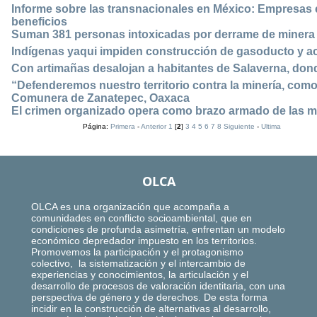
Informe sobre las transnacionales en México: Empresas
beneficios
Suman 381 personas intoxicadas por derrame de minera
Indígenas yaqui impiden construcción de gasoducto y acu
Con artimañas desalojan a habitantes de Salaverna, don
“Defenderemos nuestro territorio contra la minería, como
Comunera de Zanatepec, Oaxaca
El crimen organizado opera como brazo armado de las m
Página:
Primera
-
Anterior
1
[
2
]
3
4
5
6
7
8
Siguiente
-
Ultima
OLCA
OLCA es una organización que acompaña a
comunidades en conflicto socioambiental, que en
condiciones de profunda asimetría, enfrentan un modelo
económico depredador impuesto en los territorios.
Promovemos la participación y el protagonismo
colectivo, la sistematización y el intercambio de
experiencias y conocimientos, la articulación y el
desarrollo de procesos de valoración identitaria, con una
perspectiva de género y de derechos. De esta forma
incidir en la construcción de alternativas al desarrollo,