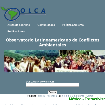
Areas de conflicto
Comunidades
Política ambiental
Publicaciones
Observatorio Latinoamericano de Conflictos
Ambientales
BUSCAR
en
www.olca.cl
Página:
Primera
-
Anterior
1
[
2
]
3
4
5
6
7
8
Siguiente
-
Ultima
México - Extractivi