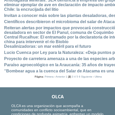
Antofagasta Minerals: SEA denuncia a empresa del grup
eliminar ejemplar de ave en declaración de impacto ambi
Chile: la encrucijada del litio
Invitan a conocer más sobre las plantas desaladoras, des
Científicos describieron el microbioma del salar de Ata
Reiteran alertas por impactos que provocará construcci
desaladora en sector de El Panul, comuna de Coquimbo
Central Rucalhue: El entramado por la declaratoria de i
china para intervenir el río Biobío
Desalinizadoras: un mar estéril para el futuro
Lucio Cuenca por Ley para la Naturaleza: «Deja puntos 
Proyecto de carretera amenaza a una de las especies a
Paraíso agroecológico en la Araucanía: 35 años de tray
“Bombear agua a la cuenca del Salar de Atacama es una 
Página:
Primera
-
Anterior
1
[
2
]
3
4
5
6
Siguiente
-
Ultima
OLCA
OLCA es una organización que acompaña a
comunidades en conflicto socioambiental, que en
condiciones de profunda asimetría, enfrentan un modelo