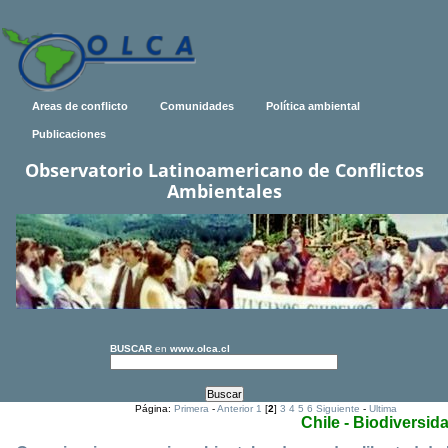
Areas de conflicto
Comunidades
Política ambiental
Publicaciones
Observatorio Latinoamericano de Conflictos
Ambientales
BUSCAR
en
www.olca.cl
Página:
Primera
-
Anterior
1
[
2
]
3
4
5
6
Siguiente
-
Ultima
Chile - Biodiversid