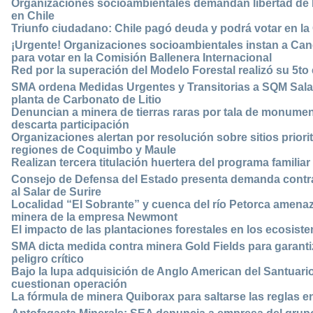
Organizaciones socioambientales demandan libertad de
en Chile
Triunfo ciudadano: Chile pagó deuda y podrá votar en la 
¡Urgente! Organizaciones socioambientales instan a Canc
para votar en la Comisión Ballenera Internacional
Red por la superación del Modelo Forestal realizó su 5t
SMA ordena Medidas Urgentes y Transitorias a SQM Salar 
planta de Carbonato de Litio
Denuncian a minera de tierras raras por tala de monume
descarta participación
Organizaciones alertan por resolución sobre sitios priori
regiones de Coquimbo y Maule
Realizan tercera titulación huertera del programa familia
Consejo de Defensa del Estado presenta demanda contr
al Salar de Surire
Localidad “El Sobrante” y cuenca del río Petorca amena
minera de la empresa Newmont
El impacto de las plantaciones forestales en los ecosist
SMA dicta medida contra minera Gold Fields para garantiz
peligro crítico
Bajo la lupa adquisición de Anglo American del Santuari
cuestionan operación
La fórmula de minera Quiborax para saltarse las reglas en