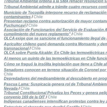
Tribunal Ambiental ordena a la SMA rehacer resolución 
Tribunal Ambiental admite a trámite cuatro recursos con
Municipio de Tocopilla interpone recurso de reclamació
contaminantes
/
Chile
Presentan reclamo contra autorización de mayor contamin
Puchuncaví
/
Chile
Asociación de Funcionarios del Servicio de Evaluación A
cumplimiento del nuevo reglamento"
/
Chile
OLCA exige que se sancione el funcionamiento ilegal de 
Agricultor chileno ganó demanda contra Monsanto y de
transnacional
/
Chile
OLCA sobre Punta Alcalde: En Chile las termoeléctricas
Al menos un quinto de las termoeléctricas en Chile funci
Cómo se fraguó la insólita legislación que tiene a Chile a
Senadores conocen en terreno situación de Coronel por c
Chile
Depredadores del medioambiente al descubierto en prog
Pascua Lama: Suspicacia genera rol de Tribunal Ambient
Nevada
/
Chile
Tribunal Constitucional Privatiza los Peces y genera pel
convenio 169 de la OIT
/
Chile
Indígenas canadienses intensifican protestas contra ley 