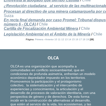
Entrevista al abogado que derribó Castilla
/
Chile
¿Revolución ciudadana_ al servicio de las multinacional
Procesan al directivo de una minera catamarqueña por 
Suiza
En recta final demanda por caso Promel: Tribunal dispuso 
número 6 - OLCA)
/
Chile
Cartilla de Fiscalización Ambiental Minera
/
Chile
Legislación Ambiental en el Ámbito de la Minería
/
Chile
Página:
Primera
-
Anterior
10
11
12
13
14
15
16
17
18
19
[
20
]
OLCA
OLCA es una organización que acompaña a
comunidades en conflicto socioambiental, que en
condiciones de profunda asimetría, enfrentan un modelo
económico depredador impuesto en los territorios.
Promovemos la participación y el protagonismo
colectivo, la sistematización y el intercambio de
experiencias y conocimientos, la articulación y el
desarrollo de procesos de valoración identitaria, con una
perspectiva de género y de derechos. De esta forma
incidir en la construcción de alternativas al desarrollo,
que estén al servicio de la vida, los ecosistemas, y las