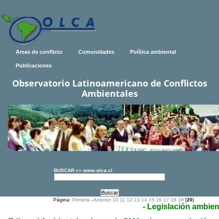
Areas de conflicto
Comunidades
Política ambiental
Publicaciones
Observatorio Latinoamericano de Conflictos
Ambientales
BUSCAR
en
www.olca.cl
Página:
Primera
-
Anterior
10
11
12
13
14
15
16
17
18
19
[
20
]
- Legislación ambien