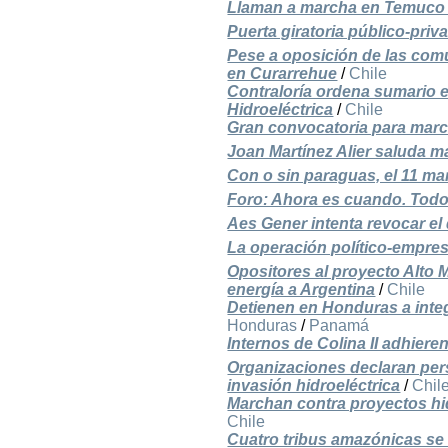
Llaman a marcha en Temuco po
Puerta giratoria público-priv
Pese a oposición de las com
en Curarrehue
/
Chile
Contraloría ordena sumario e
Hidroeléctrica
/
Chile
Gran convocatoria para marc
Joan Martínez Alier saluda 
Con o sin paraguas, el 11 m
Foro: Ahora es cuando. Todo
Aes Gener intenta revocar el
La operación político-empresa
Opositores al proyecto Alto 
energía a Argentina
/
Chile
Detienen en Honduras a integ
Honduras
/
Panamá
Internos de Colina II adhiere
Organizaciones declaran per
invasión hidroeléctrica
/
Chil
Marchan contra proyectos hid
Chile
Cuatro tribus amazónicas se 