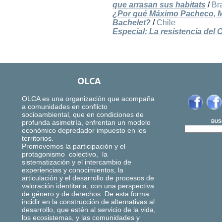
que arrasan sus habitats
/
Bra
¿Por qué Máximo Pacheco, Min
Bachelet?
/
Chile
Especial: La resistencia del 
OLCA
OLCA es una organización que acompaña
a comunidades en conflicto
socioambiental, que en condiciones de
profunda asimetría, enfrentan un modelo
BUS
económico depredador impuesto en los
territorios.
Promovemos la participación y el
protagonismo colectivo, la
sistematización y el intercambio de
experiencias y conocimientos, la
articulación y el desarrollo de procesos de
valoración identitaria, con una perspectiva
de género y de derechos. De esta forma
incidir en la construcción de alternativas al
desarrollo, que estén al servicio de la vida,
los ecosistemas, y las comunidades y