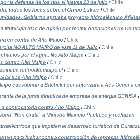
r la defensa de los ríos el jueves 23 de julio
/
Chile
ada: todos los focos sobre el Grupo Luksic
/
Chile
unidades, Gobierno aprueba proyecto hidroeléctrico Añihu
n Municipalidad de Aysén por recibir donaciones de Centra
ha en contra de Alto Maipo
/
Chile
marcha NO ALTO MAIPO de este 11 de Julio
/
Chile
archamos por el agua: No Alto Maipo
/
Chile
s contra Alto Maipo
/
Chile
 dominio rednoaltomaipo.cl
/
Chile
rial tras Alto Maipo
/
Chile
Maipo cuestionan a Bachelet por autorizara a Aes Gener a e
rante de la junta directiva de empresa de energía GENISA
/
n a convocatoria contra Alto Maipo
/
Chile
sona “Non Grata” a Ministro Máximo Pacheco y rechazan
e
roeléctricos que impiden el desarrollo turístico de Curacau
unen para luchar contra construcción de represas hidroelé