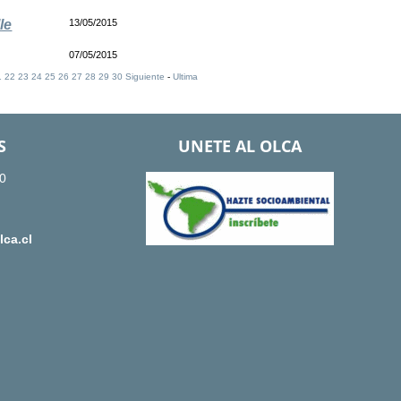
le
13/05/2015
07/05/2015
1
22
23
24
25
26
27
28
29
30
Siguiente
-
Ultima
S
UNETE AL OLCA
0
ca.cl