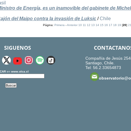
sil
istro de Energía, es un inamovible del gabinete de Michel
Cajón del Maipo contra la invasión de Luksic
/
Chile
Página:
Primera
-
Anterior
10
11
12
13
14
15
16
17
18
19
[
20
]
2
SIGUENOS
CONTACTANO
Compañía de Jesús 254
Santiago, Chile.
Tel: 56.2.33654873
CAR
en
www.olca.cl
observatorio@ol