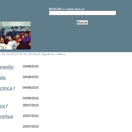
BUSCAR
en
www.olca.cl
1
22
23
24
25
26
27
28
29
30
Siguiente
-
Ultima
n medio
16/08/2015
ada
04/08/2015
ctrica
/
04/08/2015
03/08/2015
ica
/
29/07/2015
rrehue
25/07/2015
25/07/2015