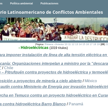
es
Política ambiental
Publicaciones
rio Latinoamericano de Conflictos Ambientales
Página:
Primera
-
Anterior
10
11
12
13
14
15
16
17
18
19
[
20
]
2
- Hidroeléctricas
(1019 títulos)
ra imponer instalación de línea de alta tensión eléctrica e
ucanía: Organizaciones interpelan a ministro por la “descar
”
/
Chile
e – Pitrufquén contra proyectos de hidroeléctrica y termoelé
sición a proyectos de minería a cielo abierto
/
México
utín contra Ministerio de Energía por invasión hidroeléctr
rcha en Temuco contra un proyecto hidroeléctrico en Cura
a contra hidroeléctrica Barro Blanco
/
Panamá