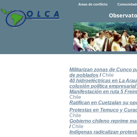
Areas de conflicto
Comunidad
Observato
Militarizan zonas de Cunco pa
de poblados
/
Chile
40 hidroeléctricas en La Ara
colusión política empresarial
Manifestación en ruta 5 Freir
Chile
Ratifican en Cuetzalan su opo
Protestas en Temuco y Curaca
Chile
Gobierno chileno reprime ma
/
Chile
Indígenas radicalizan protest