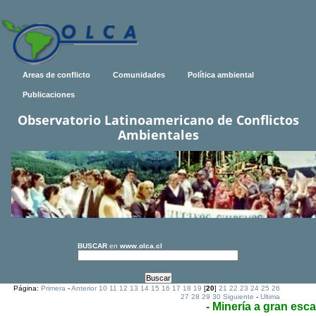
Areas de conflicto
Comunidades
Política ambiental
Publicaciones
Observatorio Latinoamericano de Conflictos
Ambientales
BUSCAR
en
www.olca.cl
Página:
Primera
-
Anterior
10
11
12
13
14
15
16
17
18
19
[
20
]
21
22
23
24
25
26
27
28
29
30
Siguiente
-
Ultima
- Minería a gran esca