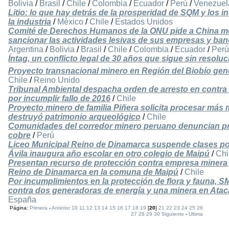
Bolivia
/
Brasil
/
Chile
/
Colombia
/
Ecuador
/
Perú
/
Venezuel
Litio: lo que hay detrás de la prosperidad de SQM y los i
la industria
/
México
/
Chile
/
Estados Unidos
Comité de Derechos Humanos de la ONU pide a China me
sancionar las actividades lesivas de sus empresas y ban
Argentina
/
Bolivia
/
Brasil
/
Chile
/
Colombia
/
Ecuador
/
Perú
Íntag, un conflicto legal de 30 años que sigue sin resoluc
Proyecto transnacional minero en Región del Biobío gen
Chile
/
Reino Unido
Tribunal Ambiental despacha orden de arresto en contra 
por incumplir fallo de 2016
/
Chile
Proyecto minero de familia Piñera solicita procesar más 
destruyó patrimonio arqueológico
/
Chile
Comunidades del corredor minero peruano denuncian pr
cobre
/
Perú
Liceo Municipal Reino de Dinamarca suspende clases po
Ávila inaugura año escolar en otro colegio de Maipú
/
Chi
Presentan recurso de protección contra empresa minera 
Reino de Dinamarca en la comuna de Maipú
/
Chile
Por incumplimientos en la protección de flora y fauna, S
contra dos generadoras de energía y una minera en Ata
España
Página:
Primera
-
Anterior
10
11
12
13
14
15
16
17
18
19
[
20
]
21
22
23
24
25
26
27
28
29
30
Siguiente
-
Ultima