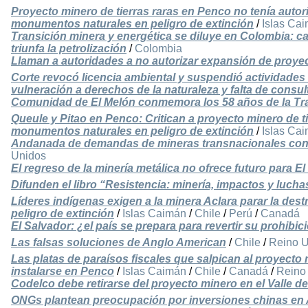
Proyecto minero de tierras raras en Penco no tenía auto
monumentos naturales en peligro de extinción
/
Islas Ca
Transición minera y energética se diluye en Colombia: ca
triunfa la petrolización
/
Colombia
Llaman a autoridades a no autorizar expansión de proyect
Corte revocó licencia ambiental y suspendió actividades
vulneración a derechos de la naturaleza y falta de consu
Comunidad de El Melón conmemora los 58 años de la Tr
Queule y Pitao en Penco: Critican a proyecto minero de ti
monumentos naturales en peligro de extinción
/
Islas Ca
Andanada de demandas de mineras transnacionales con
Unidos
El regreso de la minería metálica no ofrece futuro para E
Difunden el libro “Resistencia: minería, impactos y lucha
Líderes indígenas exigen a la minera Aclara parar la des
peligro de extinción
/
Islas Caimán
/
Chile
/
Perú
/
Canadá
El Salvador: ¿el país se prepara para revertir su prohibic
Las falsas soluciones de Anglo American
/
Chile
/
Reino 
Las platas de paraísos fiscales que salpican al proyecto 
instalarse en Penco
/
Islas Caimán
/
Chile
/
Canadá
/
Reino
Codelco debe retirarse del proyecto minero en el Valle de
ONGs plantean preocupación por inversiones chinas en 