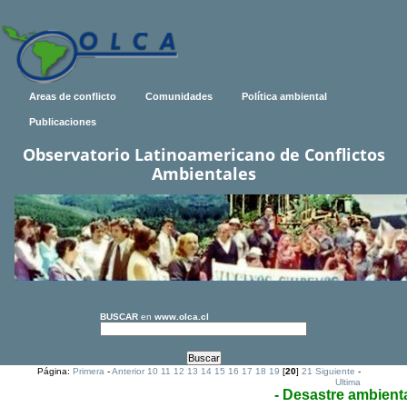
Areas de conflicto
Comunidades
Política ambiental
Publicaciones
Observatorio Latinoamericano de Conflictos
Ambientales
BUSCAR
en
www.olca.cl
Página:
Primera
-
Anterior
10
11
12
13
14
15
16
17
18
19
[
20
]
21
Siguiente
-
Ultima
- Desastre ambient