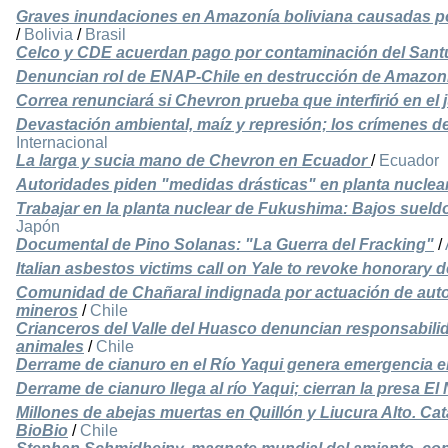
Graves inundaciones en Amazonía boliviana causadas por
/
Bolivia
/
Brasil
Celco y CDE acuerdan pago por contaminación del Santua
Denuncian rol de ENAP-Chile en destrucción de Amazon
Correa renunciará si Chevron prueba que interfirió en el
Devastación ambiental, maíz y represión; los crímenes de
Internacional
La larga y sucia mano de Chevron en Ecuador
/
Ecuador
Autoridades piden "medidas drásticas" en planta nucle
Trabajar en la planta nuclear de Fukushima: Bajos sueldo
Japón
Documental de Pino Solanas: "La Guerra del Fracking"
/
Italian asbestos victims call on Yale to revoke honorary
Comunidad de Chañaral indignada por actuación de auto
mineros
/
Chile
Crianceros del Valle del Huasco denuncian responsabil
animales
/
Chile
Derrame de cianuro en el Río Yaqui genera emergencia e
Derrame de cianuro llega al río Yaqui; cierran la presa El 
Millones de abejas muertas en Quillón y Liucura Alto. Cat
BioBio
/
Chile