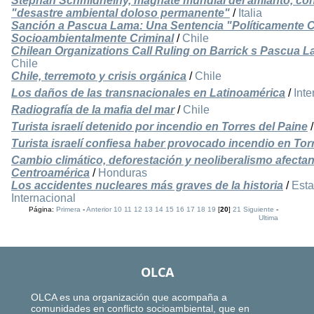
Stephan Schmidheiny, magnate mundial del amianto, con
"desastre ambiental doloso permanente"
/
Italia
Sanción a Pascua Lama: Una Sentencia "Políticamente Co
Socioambientalmente Criminal
/
Chile
Chilean Organizations Call Ruling on Barrick s Pascua 
Chile
Chile, terremoto y crisis orgánica
/
Chile
Los daños de las transnacionales en Latinoamérica
/
Inte
Radiografía de la mafia del mar
/
Chile
Turista israelí detenido por incendio en Torres del Paine
Turista israelí confiesa haber provocado incendio en Tor
Cambio climático, deforestación y neoliberalismo afecta
Centroamérica
/
Honduras
Los accidentes nucleares más graves de la historia
/
Est
Internacional
Página:
Primera
-
Anterior
10
11
12
13
14
15
16
17
18
19
[
20
]
21
Siguiente
-
Ultima
OLCA
OLCA es una organización que acompaña a
comunidades en conflicto socioambiental, que en