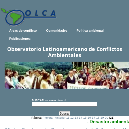
Areas de conflicto
Comunidades
Política ambiental
Publicaciones
Observatorio Latinoamericano de Conflictos
Ambientales
BUSCAR
en
www.olca.cl
Página:
Primera
-
Anterior
11
12
13
14
15
16
17
18
19
20
[
21
]
- Desastre ambient