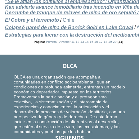
“Se le afilan los colmillos al empresariado”: Organizació
Kan advierte avance inmobiliario tras incendio en Viña d
Derrumbe de tranque de relaves de mina de oro sepultó 
El Cobre y el terremoto
/
Chile
Colapsó pared de mina de Barrick Gold en Lake Cowal
/
A
Estrategias para lucrar con la destrucción del medioamb
Página:
Primera
-
Anterior
11
12
13
14
15
16
17
18
19
20
[
21
]
OLCA
OLCA es una organización que acompaña a
comunidades en conflicto socioambiental, que en
condiciones de profunda asimetría, enfrentan un modelo
económico depredador impuesto en los territorios.
Promovemos la participación y el protagonismo
colectivo, la sistematización y el intercambio de
experiencias y conocimientos, la articulación y el
desarrollo de procesos de valoración identitaria, con una
perspectiva de género y de derechos. De esta forma
incidir en la construcción de alternativas al desarrollo,
que estén al servicio de la vida, los ecosistemas, y las
comunidades y pueblos que los habitan.
SIGUENOS