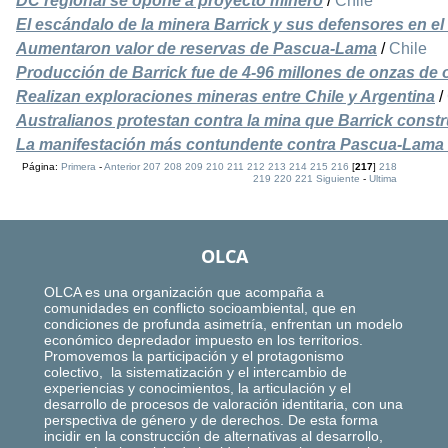
DC regional se opone a proyecto minero
/
Chile
El escándalo de la minera Barrick y sus defensores en el
Aumentaron valor de reservas de Pascua-Lama
/
Chile
Producción de Barrick fue de 4-96 millones de onzas de o
Realizan exploraciones mineras entre Chile y Argentina
/
Australianos protestan contra la mina que Barrick const
La manifestación más contundente contra Pascua-Lama 
Página:
Primera
-
Anterior
207
208
209
210
211
212
213
214
215
216
[
217
]
218
219
220
221
Siguiente
-
Ultima
OLCA
OLCA es una organización que acompaña a
comunidades en conflicto socioambiental, que en
condiciones de profunda asimetría, enfrentan un modelo
económico depredador impuesto en los territorios.
Promovemos la participación y el protagonismo
colectivo, la sistematización y el intercambio de
experiencias y conocimientos, la articulación y el
desarrollo de procesos de valoración identitaria, con una
perspectiva de género y de derechos. De esta forma
incidir en la construcción de alternativas al desarrollo,