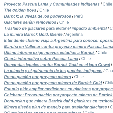
Proyecto Pascua Lama y Comunidades Indígenas
/
Chile
The golden boys
/
Chile
Barrick: la viveza de los poderosos
/
Perú
Glaciares serían removidos
/
Chile
Traslado de glaciares para evitar el impacto ambiental
/
C
La minera Barrick Gold, Miente
/
Argentina
Intendente chileno viaja a Argentina para conocer opos
Marcha en Vallenar contra proyecto minero Pascua Lam
Ultimo informe exige nuevos estudios a Barrick
/
Chile
Charla informativa sobre Pascua Lama
/
Chile
Demandas legales contra Barrick Gold en el lago Cowal
/
La minería y el patrimonio de los pueblos indígenas
/
Gua
Preocupación por proyecto minero
/
Chile
Preocupación por proyecto minero de Barrick Gold
/
Chil
Estudio pide ampliar mediciones en glaciares por proye
Colchane: Preocupación por proyecto minero de Barrick
Denuncian que minera Barrick dañó glaciares en territori
Minera diseña plan de manejo para trasladar glaciares
/
C