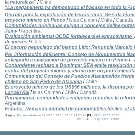
la naturaleza”
/
Chile
“La megaminería ha demostrado el fracaso en toda la Ar
Derrota para la explotación de tierras raras: SEA da térm
proyecto minero en Penco
/
Islas Caimán
/
Chile
/
Canadá
Comunidades originarias exigen a concejos deliberantes 
Jujuy
/
Argentina
Evaluación ambiental OCDE fortalecerá el extractivismo y
de interés
/
Chile
El oscuro negociado del blanco Litio: Renuncia Marcel
Por información deficiente: Consejo de Monumentos Na
anticipado a evaluación de proyecto minero en Penco
/
I
Contundente rechazo a Dominga: SEA emite resolución 
contra del proyecto minero y afirma que no podrá ejecut
Comunicado del Consejo de Pueblos Atacameños frente a 
chileno en San Pedro de Atacama
/
Chile
El proyecto minero de los US$56 millones: la disputa por 
LarrainVial
/
Islas Caimán
/
Chile
/
Canadá
Purmamarca: comunidades indígenas repudian la reforma
Argentina
Estudio: Demanda mundial de combustibles fósiles, al al
Página:
Primera
-
Anterior
12
13
14
15
16
17
18
19
20
21
[
22
]
23
24
25
26
27
28
29
30
31
32
Siguiente
-
Ultima