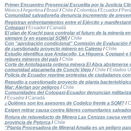
Primer Encuentro Presencial Escuelita por la Justicia Cl
México
/
Argentina
/
Brasil
/
Chile
/
Colombia
/
Ecuador
/
Per
Comunidad salvadoreña denuncia incremento de presenci
Registran enfrentamientos entre el Ejército y manifestant
Cotopaxi
/
Ecuador
/
Canadá
El plan de Kracht para controlar el futuro de la minería e
siempre (y en especial SQM)
/
Chile
Con “aprobación condicional” Comisión de Evaluación Am
de cuestionado proyecto minero en Catemu
/
Chile
Estudio identifica que Andacollo, La Higuera, Copiapó e I
relaves mineros del país
/
Chile
Corte de Antofagasta ordena minera El Abra abstenerse de
comunidad atacameña de Conchi Viejo
/
Chile
/
Estados U
Policía de Ecuador reprime protestas de ciudadanos con
Repudio a cuestionado proyecto de planta bacteriológic
Mar: Alertan por peligros
/
Chile
Comunidades del Cotopaxi-Ecuador denuncian militariza
/
Ecuador
/
Canadá
¿Quiénes son los asesores de Codelco frente a SQM?
/
C
Exigen retirar causa contra líderes comunitarios salvad
Rotura de relaveducto de Minera Las Cenizas causa verti
provincia de Petorca
/
Chile
“Planta Procesadora de Mineral Amalia es un peligro par