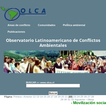
Areas de conflicto
Comunidades
Política ambiental
Publicaciones
Observatorio Latinoamericano de Conflictos
Ambientales
BUSCAR
en
www.olca.cl
Página:
Primera
-
Anterior
12
13
14
15
16
17
18
19
20
21
[
22
]
23
24
25
26
27
28
29
30
31
32
Siguiente
-
Ultima
- Movilización socia