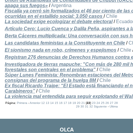
Unión de Asambleas de Comunidades de Chubut (UACCh
apaga sus fuegos»
/
Argentina
Fiscalía ya cerró sin formalizados el 46 por ciento de la
ocurridas en el estallido social: 3.050 casos
/
Chile
La sociedad exige ecologizar el debate electoral
/
Ecuado
Artículo Cero: Lucio Cuenca y Dalila Peña, aspirantes a 
Berta Cáceres multiplicada: Una conversación con sus h
Las candidatas feministas a la Constituyente en Chile
/
C
El sionismo nada en robo, crímenes y espejismos
/
Chile
Registran 276 denuncias de Derechos Humanos contra 
Investigadora de tierras mapuche: "Con más de 280 mil h
forestales son centrales en el problema"
/
Chile
Súper Lunes Feminista: Renombran estaciones del Metr
consignas del programa de la huelga 8M
/
Chile
Ex fiscal Ricardo Traipe: “El Estado está financiando el n
Carabineros”
/
Chile
La violencia mal entendida para seguir explotando el Wa
Página:
Primera
-
Anterior
12
13
14
15
16
17
18
19
20
21
[
22
]
23
24
25
26
27
28
29
30
31
32
Siguiente
-
Ultima
OLCA