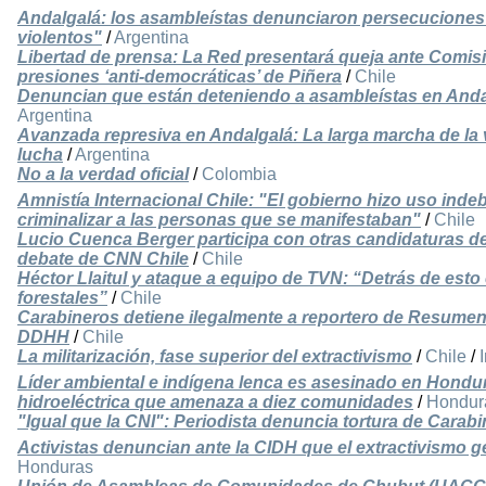
Andalgalá: los asambleístas denunciaron persecuciones y
violentos"
/
Argentina
Libertad de prensa: La Red presentará queja ante Comi
presiones ‘anti-democráticas’ de Piñera
/
Chile
Denuncian que están deteniendo a asambleístas en Anda
Argentina
Avanzada represiva en Andalgalá: La larga marcha de la v
lucha
/
Argentina
No a la verdad oficial
/
Colombia
Amnistía Internacional Chile: "El gobierno hizo uso indebi
criminalizar a las personas que se manifestaban"
/
Chile
Lucio Cuenca Berger participa con otras candidaturas de
debate de CNN Chile
/
Chile
Héctor Llaitul y ataque a equipo de TVN: “Detrás de esto 
forestales”
/
Chile
Carabineros detiene ilegalmente a reportero de Resumen 
DDHH
/
Chile
La militarización, fase superior del extractivismo
/
Chile
/
Líder ambiental e indígena lenca es asesinado en Hondu
hidroeléctrica que amenaza a diez comunidades
/
Hondur
"Igual que la CNI": Periodista denuncia tortura de Carab
Activistas denuncian ante la CIDH que el extractivismo 
Honduras