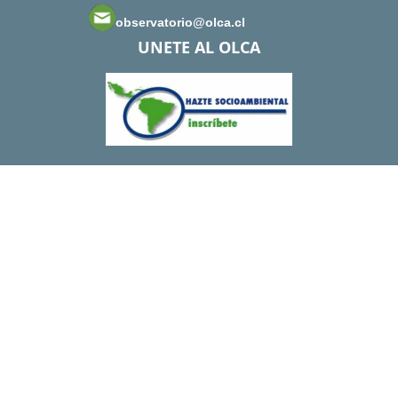
observatorio@olca.cl
UNETE AL OLCA