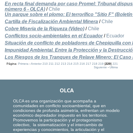
En recta final demanda por caso Promel: Tribunal dispuso 
número 6 - OLCA)
/
Chile
Un parque sobre el plomo: El terrorífico "Sitio F" (Bolet
Cartilla de Fiscalización Ambiental Minera
/
Chile
Cobre Miseria de la Riqueza (Video)
/
Chile
Conflictos socio-ambientales en el Ecuador
/
Ecuador
Situación de conflicto de pobladores de Chepiquilla con
Impunidad Ambiental. Entre la Protección y la Destrucció
Los Riesgos de los Tranques de Relave Minero: El Caso
Página:
Primera
-
Anterior
210
211
212
213
214
215
216
217
218
219
[
220
]
221
Siguiente
-
Ultima
OLCA
OLCA es una organización que acompaña a
comunidades en conflicto socioambiental, que en
condiciones de profunda asimetría, enfrentan un modelo
económico depredador impuesto en los territorios.
Promovemos la participación y el protagonismo
colectivo, la sistematización y el intercambio de
experiencias y conocimientos, la articulación y el