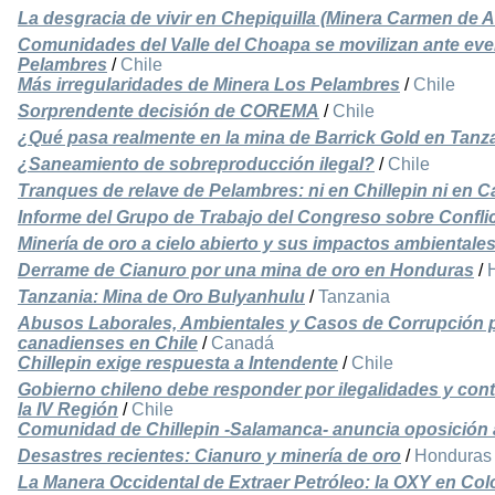
La desgracia de vivir en Chepiquilla (Minera Carmen de 
Comunidades del Valle del Choapa se movilizan ante eve
Pelambres
/
Chile
Más irregularidades de Minera Los Pelambres
/
Chile
Sorprendente decisión de COREMA
/
Chile
¿Qué pasa realmente en la mina de Barrick Gold en Tan
¿Saneamiento de sobreproducción ilegal?
/
Chile
Tranques de relave de Pelambres: ni en Chillepin ni en 
Informe del Grupo de Trabajo del Congreso sobre Confli
Minería de oro a cielo abierto y sus impactos ambientale
Derrame de Cianuro por una mina de oro en Honduras
/
Tanzania: Mina de Oro Bulyanhulu
/
Tanzania
Abusos Laborales, Ambientales y Casos de Corrupción 
canadienses en Chile
/
Canadá
Chillepin exige respuesta a Intendente
/
Chile
Gobierno chileno debe responder por ilegalidades y co
la IV Región
/
Chile
Comunidad de Chillepin -Salamanca- anuncia oposición
Desastres recientes: Cianuro y minería de oro
/
Honduras
La Manera Occidental de Extraer Petróleo: la OXY en Co