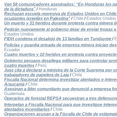
Van 58 comunicadores asesinados: “En Honduras los peri
de la dictadura”
/
Honduras
Rechazan escuela represiva de Estados Unidos en Chile:
ocupantes israelíes en Palestina"
/
Chile
/
Estados Unidos
Un muerto y 31 heridos durante protesta contra minera 
Pedirán nuevamente al gobierno dejar de enviar tropas a
Estados Unidos
FIDH condena el desalojo de 13 familias en Tundayme
/
E
Policías y guardia privada de empresa minera inician 
Ecuador
Cuatro muertos y 10 heridos en protesta contra proyec
Gobierno peruano despliega militares para controlar pro
cuatro muertos
/
Perú
Juez cita a declarar a ministra de la Corte Suprema por 
trabajadores de papelera de Laja
/
Chile
Fiscalía Nacional determina investigar atentados e interes
Araucanía
/
Chile
Asesinan a líder comunitario que denunció a empresa for
Guatemala
Operarios de forestal REPSA secuestran a tres defenso
Interpelan a Fiscalía Nacional para que investigue intere
atentados incendiarios
/
Chile
Organizaciones acusan a la Fiscalía de Chile de estigma