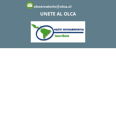
observatorio@olca.cl
UNETE AL OLCA