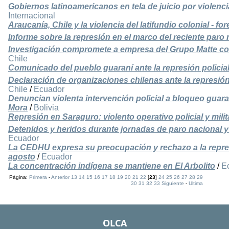
Gobiernos latinoamericanos en tela de juicio por violenci
Internacional
Araucanía, Chile y la violencia del latifundio colonial - for
Informe sobre la represión en el marco del reciente par
Investigación compromete a empresa del Grupo Matte co
Chile
Comunicado del pueblo guaraní ante la represión polici
Declaración de organizaciones chilenas ante la represió
Chile
/
Ecuador
Denuncian violenta intervención policial a bloqueo guar
Mora
/
Bolivia
Represión en Saraguro: violento operativo policial y milit
Detenidos y heridos durante jornadas de paro nacional y
Ecuador
La CEDHU expresa su preocupación y rechazo a la repres
agosto
/
Ecuador
La concentración indígena se mantiene en El Arbolito
/
E
Página:
Primera
-
Anterior
13
14
15
16
17
18
19
20
21
22
[
23
]
24
25
26
27
28
29
30
31
32
33
Siguiente
-
Ultima
OLCA