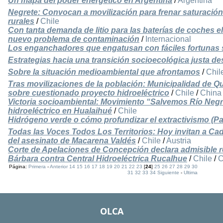
Un mapa del poder energético en Argentina
/
Argentina
Negrete: Convocan a movilización para frenar saturació
rurales
/
Chile
Con tanta demanda de litio para las baterías de coches e
nuevo problema de contaminación
/
Internacional
Los enganchadores que engatusan con fáciles fortunas 
Estrategias hacia una transición socioecológica justa d
Sobre la situación medioambiental que afrontamos
/
Chil
Tras movilizaciones de la población: Municipalidad de Q
sobre cuestionado proyecto hidroeléctrico
/
Chile
/
China
Victoria socioambiental: Movimiento “Salvemos Río Negr
hidroeléctrico en Hualaihué
/
Chile
Hidrógeno verde o cómo profundizar el extractivismo (Par
Todas las Voces Todos Los Territorios: Hoy invitan a Ca
del asesinato de Macarena Valdés
/
Chile
/
Austria
Corte de Apelaciones de Concepción declara admisible r
Bárbara contra Central Hidroeléctrica Rucalhue
/
Chile
/
C
Página:
Primera
-
Anterior
14
15
16
17
18
19
20
21
22
23
[
24
]
25
26
27
28
29
30
31
32
33
34
Siguiente
-
Ultima
OLCA