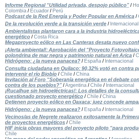
Informe Regional “Utilidad privada, despojo público”
/
Ho
Colombia
/
Ecuador
/
Perú
Podcast de la Red Energía y Poder Popular en América
/
De la revolución verde a la transición verde
/
Internacional
Ambientalistas plantaron cara a la industria hidroeléctr
energético
/
Costa Rica
Megaproyecto eólico en Las Canteras desata nuevo confl
¡Alerta ambiental!: Aprobación del “Proyecto Fotovoltaic
golondrina de mar negra y patrimonio natural en Arica
/
C
Hidrógeno: ¿la nueva panacea?
/
España
/
Internacional
Consulta ciudadana en Quilaco: 90,32% votó en contra p
intervenir el río Biobío
/
Chile
/
China
Invitación al Foro “Soberanía energética en el debate con
contra de los pueblos?”
/
Argentina
/
Chile
/
Internacional
¡Rucalhue sin hidroeléctricas!: Los detalles de la consul
cuestionado proyecto energético
/
Chile
/
China
Detienen proyecto eólico en Oaxaca; juez concede ampa
Hidrógeno: ¿la nueva panacea?
/
España
/
Internacional
Vecinos/as de Negrete realizaron exitosamente la Primera
de proyectos energéticos
/
Chile
HIF inicia obras mayores del proyecto piloto “para prod
Chile