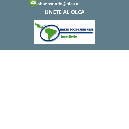
observatorio@olca.cl
UNETE AL OLCA