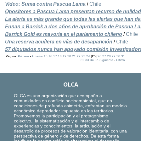
Video: Suma contra Pascua Lama
/
Chile
Opositores a Pascua Lama presentan recurso de nulidad
La alerta es más grande que todas las alertas que han d
Funan a Barrick a dos años de aprobación de Pascua L
Barrick Gold es mayoría en el parlamento chileno
/
Chile
Una reserva acuífera en vías de desaparición
/
Chile
57 diputados nunca han apoyado comisión investigado
Página:
Primera
-
Anterior
15
16
17
18
19
20
21
22
23
24
[
25
]
26
27
28
29
30
31
32
33
34
35
Siguiente
-
Ultima
OLCA
OLCA es una organización que acompaña a
comunidades en conflicto socioambiental, que en
condiciones de profunda asimetría, enfrentan un modelo
económico depredador impuesto en los territorios.
Promovemos la participación y el protagonismo
colectivo, la sistematización y el intercambio de
experiencias y conocimientos, la articulación y el
desarrollo de procesos de valoración identitaria, con una
perspectiva de género y de derechos. De esta forma