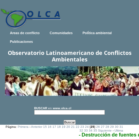
Areas de conflicto
Comunidades
Política ambiental
Publicaciones
Observatorio Latinoamericano de Conflictos
Ambientales
BUSCAR
en
www.olca.cl
Página:
Primera
-
Anterior
15
16
17
18
19
20
21
22
23
24
[
25
]
26
27
28
29
30
31
32
33
34
35
Siguiente
-
Ultima
- Destrucción de fuentes