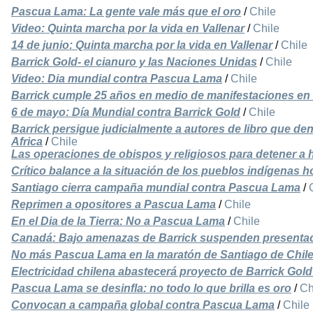
Pascua Lama: La gente vale más que el oro
/
Chile
Video: Quinta marcha por la vida en Vallenar
/
Chile
14 de junio: Quinta marcha por la vida en Vallenar
/
Chile
Barrick Gold- el cianuro y las Naciones Unidas
/
Chile
Video: Dia mundial contra Pascua Lama
/
Chile
Barrick cumple 25 años en medio de manifestaciones en 
6 de mayo: Día Mundial contra Barrick Gold
/
Chile
Barrick persigue judicialmente a autores de libro que d
Africa
/
Chile
Las operaciones de obispos y religiosos para detener a h
Crítico balance a la situación de los pueblos indígenas h
Santiago cierra campaña mundial contra Pascua Lama
/
Reprimen a opositores a Pascua Lama
/
Chile
En el Dia de la Tierra: No a Pascua Lama
/
Chile
Canadá: Bajo amenazas de Barrick suspenden presentaci
No más Pascua Lama en la maratón de Santiago de Chil
Electricidad chilena abastecerá proyecto de Barrick Gold
Pascua Lama se desinfla: no todo lo que brilla es oro
/
Ch
Convocan a campaña global contra Pascua Lama
/
Chile